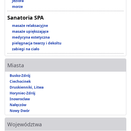
jeziora
morze
Sanatoria SPA
masaże relaksacyjne
masaże upiększające
medycyna estetyczna
pielęgnacja twarzy i dekoltu
zabiegi na ciało
Miasta
Busko-Zdrój
Ciechocinek
Druskienniki, Litwa
Horyniec-Zdrój
Inowrocław
Nałęczów
Nowy Dwór
Województwa