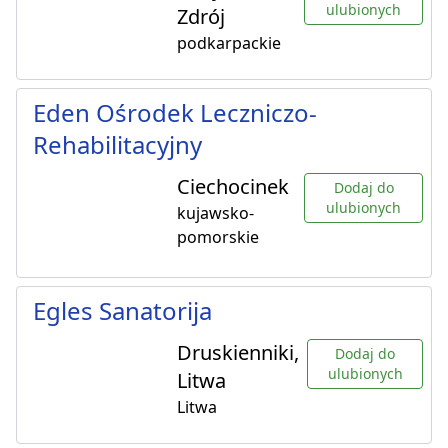
ulubionych
Zdrój
podkarpackie
Eden Ośrodek Leczniczo-
Rehabilitacyjny
Ciechocinek
Dodaj do
ulubionych
kujawsko-
pomorskie
Egles Sanatorija
Druskienniki,
Dodaj do
ulubionych
Litwa
Litwa