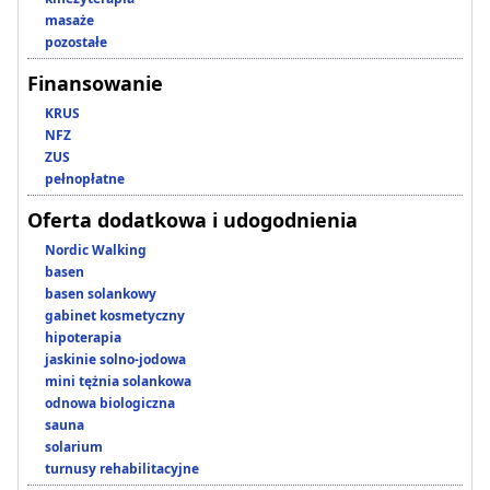
masaże
pozostałe
Finansowanie
KRUS
NFZ
ZUS
pełnopłatne
Oferta dodatkowa i udogodnienia
Nordic Walking
basen
basen solankowy
gabinet kosmetyczny
hipoterapia
jaskinie solno-jodowa
mini tężnia solankowa
odnowa biologiczna
sauna
solarium
turnusy rehabilitacyjne