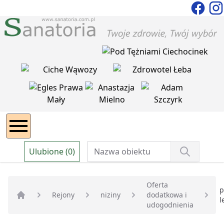
Ulubione (0)
Oferta
p
Rejony
niziny
dodatkowa i
l
Strona główna
udogodnienia