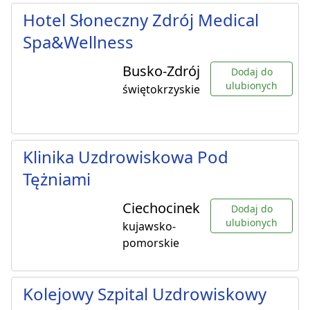
Hotel Słoneczny Zdrój Medical
Spa&Wellness
Busko-Zdrój
Dodaj do
ulubionych
świętokrzyskie
Klinika Uzdrowiskowa Pod
Tężniami
Ciechocinek
Dodaj do
ulubionych
kujawsko-
pomorskie
Kolejowy Szpital Uzdrowiskowy