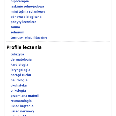
hipoterapia
jaskinie solno-jodowa
mini tężnia solankowa
odnowa biologiczna
pobyty lecznicze
sauna
solarium
turnusy rehabilitacyjne
Profile leczenia
cukrzyca
dermatologia
kardiologia
laryngologia
narząd ruchu
neurologia
okulistyka
onkologia
przemiana materii
reumatologia
układ krążenia
układ nerwowy