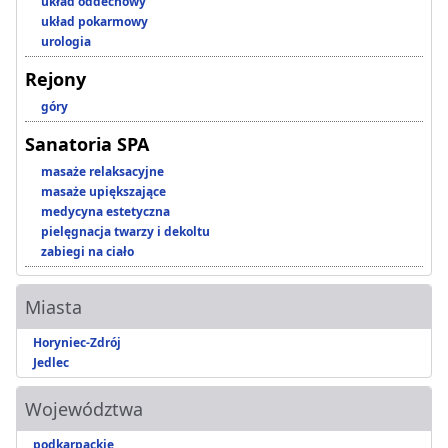
układ oddechowy
układ pokarmowy
urologia
Rejony
góry
Sanatoria SPA
masaże relaksacyjne
masaże upiększające
medycyna estetyczna
pielęgnacja twarzy i dekoltu
zabiegi na ciało
Miasta
Horyniec-Zdrój
Jedlec
Województwa
podkarpackie