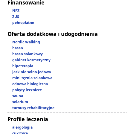
Finansowanie
NFZ
ZUS
pełnopłatne
Oferta dodatkowa i udogodnienia
Nordic Walking
basen
basen solankowy
gabinet kosmetyczny
hipoterapia
jaskinie solno-jodowa
mini tężnia solankowa
odnowa biologiczna
pobyty lecznicze
sauna
solarium
turnusy rehabilitacyjne
Profile leczenia
alergologia
cukrzyca