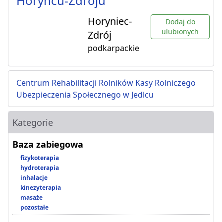
Horyńcu-Zdroju
Horyniec-
Dodaj do
ulubionych
Zdrój
podkarpackie
Centrum Rehabilitacji Rolników Kasy Rolniczego
Ubezpieczenia Społecznego w Jedlcu
Kategorie
Baza zabiegowa
fizykoterapia
hydroterapia
inhalacje
kinezyterapia
masaże
pozostałe