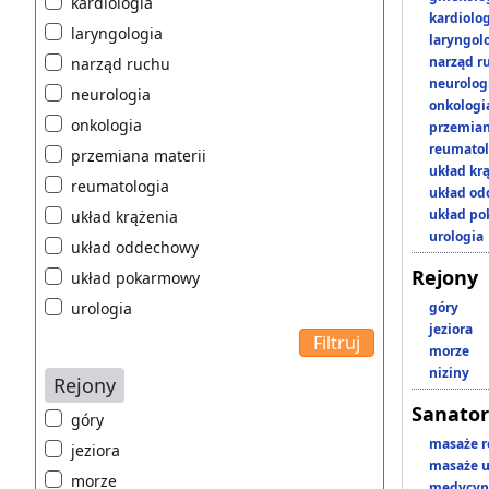
kardiologia
kardiolo
laryngologia
laryngol
narząd r
narząd ruchu
neurolog
neurologia
onkologi
onkologia
przemian
reumatol
przemiana materii
układ kr
reumatologia
układ o
układ p
układ krążenia
urologia
układ oddechowy
Rejony
układ pokarmowy
urologia
góry
jeziora
morze
niziny
Rejony
Sanator
góry
masaże r
jeziora
masaże u
morze
medycyna