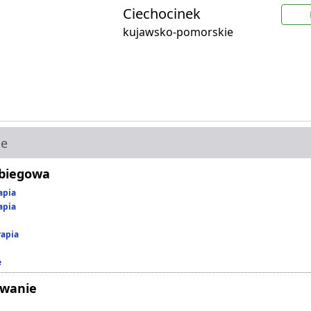
Ciechocinek
kujawsko-pomorskie
ie
abiegowa
apia
apia
rapia
e
owanie