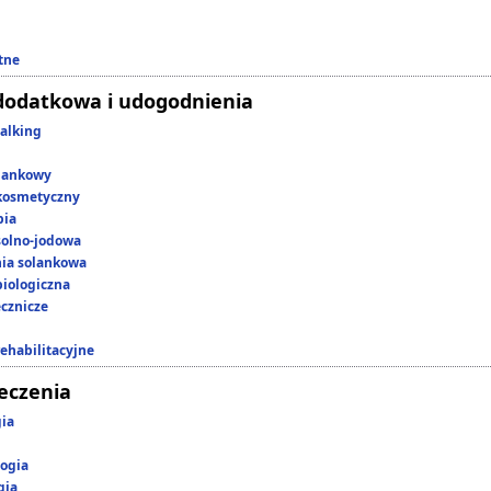
tne
dodatkowa i udogodnienia
alking
lankowy
kosmetyczny
pia
 solno-jodowa
nia solankowa
iologiczna
ecznicze
rehabilitacyjne
leczenia
gia
ogia
gia