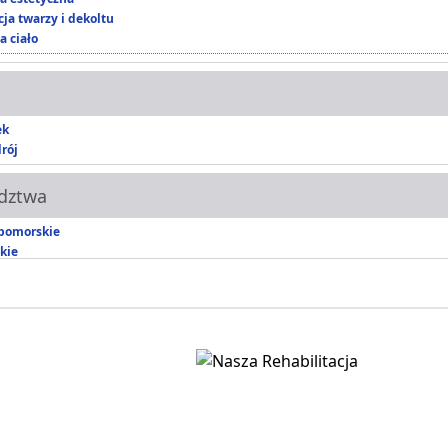
ja twarzy i dekoltu
a ciało
ek
rój
dztwa
pomorskie
kie