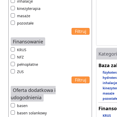
inhalacje
kinezyterapia
masaże
pozostałe
Finansowanie
KRUS
Kategor
NFZ
pełnopłatne
Baza z
ZUS
fizykoter
hydroter
inhalacje
kinezyte
Oferta dodatkowa i
masaże
udogodnienia
pozostał
basen
Finans
basen solankowy
KRUS