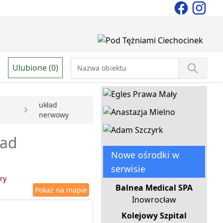
Ulubione (0)
układ
nerwowy
ład
Nowe ośrodki w
serwisie
ry
Balnea Medical SPA
Pokaż na mapie
Inowrocław
Kolejowy Szpital