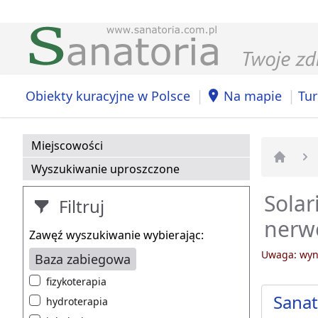
|
|
Obiekty kuracyjne w Polsce
Na mapie
Tur
Miejscowości
Wyszukiwanie uproszczone
Strona 
Solar
Filtruj
nerw
Zawęź wyszukiwanie wybierając:
Uwaga: wyni
Baza zabiegowa
fizykoterapia
Sana
hydroterapia