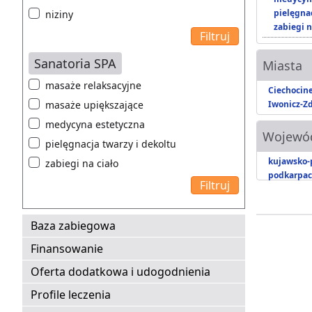
pielęgnac
niziny
zabiegi n
Sanatoria SPA
Miasta
masaże relaksacyjne
Ciechocin
masaże upiększające
Iwonicz-Zd
medycyna estetyczna
Wojewó
pielęgnacja twarzy i dekoltu
kujawsko-
zabiegi na ciało
podkarpac
Baza zabiegowa
Finansowanie
Oferta dodatkowa i udogodnienia
Profile leczenia