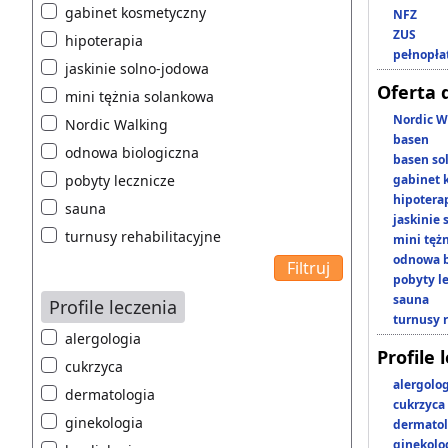
gabinet kosmetyczny
NFZ
ZUS
hipoterapia
pełnopła
jaskinie solno-jodowa
Oferta 
mini tężnia solankowa
Nordic W
Nordic Walking
basen
odnowa biologiczna
basen so
pobyty lecznicze
gabinet 
hipotera
sauna
jaskinie
turnusy rehabilitacyjne
mini tęż
odnowa b
pobyty l
sauna
Profile leczenia
turnusy 
alergologia
Profile 
cukrzyca
alergolo
dermatologia
cukrzyca
ginekologia
dermatol
ginekolo