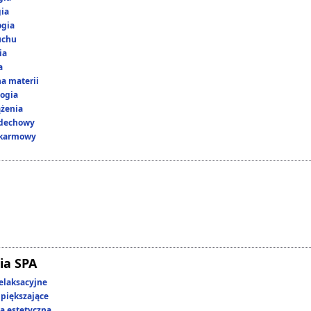
gia
ogia
uchu
ia
a
a materii
ogia
ążenia
ddechowy
okarmowy
ia SPA
elaksacyjne
piększające
 estetyczna