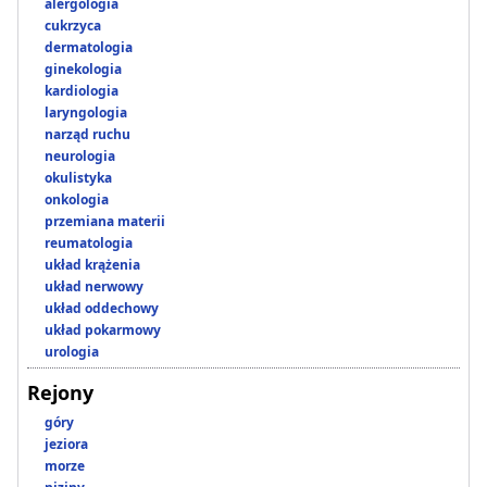
alergologia
cukrzyca
dermatologia
ginekologia
kardiologia
laryngologia
narząd ruchu
neurologia
okulistyka
onkologia
przemiana materii
reumatologia
układ krążenia
układ nerwowy
układ oddechowy
układ pokarmowy
urologia
Rejony
góry
jeziora
morze