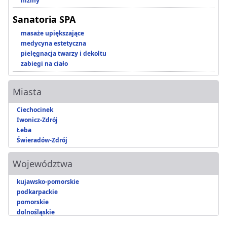
niziny
Sanatoria SPA
masaże upiększające
medycyna estetyczna
pielęgnacja twarzy i dekoltu
zabiegi na ciało
Miasta
Ciechocinek
Iwonicz-Zdrój
Łeba
Świeradów-Zdrój
Województwa
kujawsko-pomorskie
podkarpackie
pomorskie
dolnośląskie