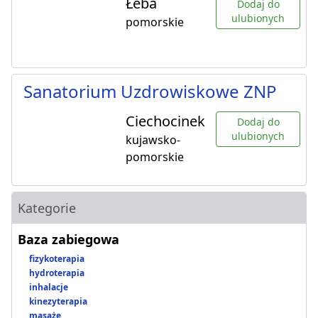
Łeba
Dodaj do
ulubionych
pomorskie
Sanatorium Uzdrowiskowe ZNP
Ciechocinek
Dodaj do
ulubionych
kujawsko-
pomorskie
Kategorie
Baza zabiegowa
fizykoterapia
hydroterapia
inhalacje
kinezyterapia
masaże