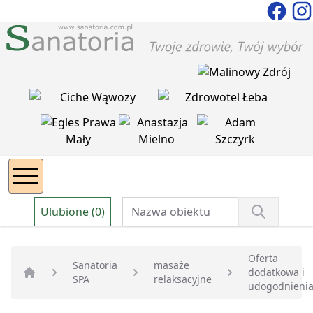
Ulubione (0)
Oferta
Sanatoria
masaże
dodatkowa i
SPA
relaksacyjne
Strona główna
udogodnieni