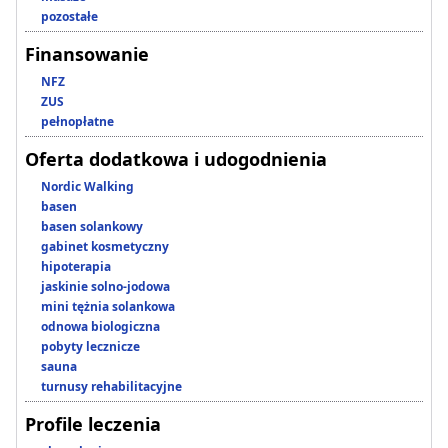
pozostałe
Finansowanie
NFZ
ZUS
pełnopłatne
Oferta dodatkowa i udogodnienia
Nordic Walking
basen
basen solankowy
gabinet kosmetyczny
hipoterapia
jaskinie solno-jodowa
mini tężnia solankowa
odnowa biologiczna
pobyty lecznicze
sauna
turnusy rehabilitacyjne
Profile leczenia