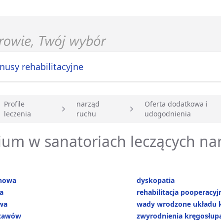
nusy rehabilitacyjne
Profile
narząd
Oferta dodatkowa i
leczenia
ruchu
udogodnienia
główna
ium w sanatoriach leczących na
nowa
dyskopatia
a
rehabilitacja pooperacyj
wa
wady wrodzone układu 
stawów
zwyrodnienia kręgosłup