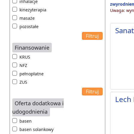
inhalacje
zwyrodnien
kinezyterapia
Uwaga: wyni
masaże
pozostałe
Sana
Finansowanie
KRUS
NFZ
pełnopłatne
ZUS
Lech 
Oferta dodatkowa i
udogodnienia
basen
basen solankowy