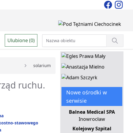
Ulubione (0)
solarium
rząd ruchu.
Nowe ośrodki w
serwisie
Balnea Medical SPA
na
Inowrocław
kostno-stawowego
Kolejowy Szpital
a