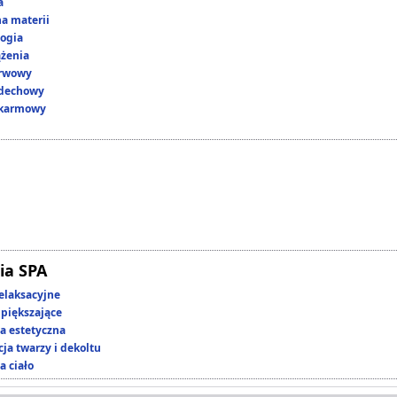
a
a materii
ogia
ążenia
erwowy
ddechowy
okarmowy
ia SPA
elaksacyjne
piększające
 estetyczna
ja twarzy i dekoltu
a ciało