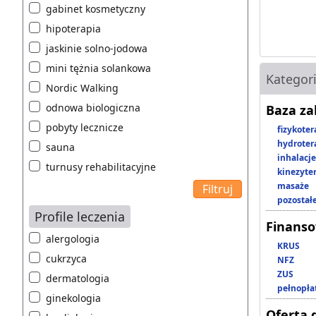
gabinet kosmetyczny
hipoterapia
jaskinie solno-jodowa
mini tężnia solankowa
Kategor
Nordic Walking
odnowa biologiczna
Baza z
pobyty lecznicze
fizykoter
hydroter
sauna
inhalacje
turnusy rehabilitacyjne
kinezyte
masaże
pozostał
Profile leczenia
Finans
alergologia
KRUS
cukrzyca
NFZ
ZUS
dermatologia
pełnopła
ginekologia
Oferta 