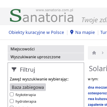
|
|
Obiekty kuracyjne w Polsce
Na mapie
Tur
Miejscowości
Wyszukiwanie uproszczone
Strona 
Solar
Filtruj
Zawęź wyszukiwanie wybierając:
w tym:
Baza zabiegowa
dna mocza
osteoporoz
fizykoterapia
rwa kulszo
hydroterapia
zapalenie 