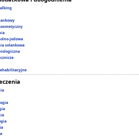
alking
lankowy
kosmetyczny
pia
 solno-jodowa
nia solankowa
iologiczna
ecznicze
rehabilitacyjne
leczenia
gia
ogia
gia
gia
ogia
ia
ka