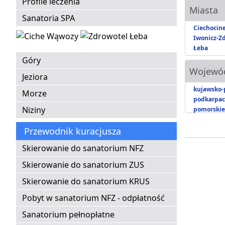
Profile leczenia
Miasta
Sanatoria SPA
Ciechocin
Iwonicz-Zd
Łeba
Góry
Wojewó
Jeziora
kujawsko-
Morze
podkarpac
Niziny
pomorskie
Przewodnik kuracjusza
Skierowanie do sanatorium NFZ
Skierowanie do sanatorium ZUS
Skierowanie do sanatorium KRUS
Pobyt w sanatorium NFZ - odpłatność
Sanatorium pełnopłatne