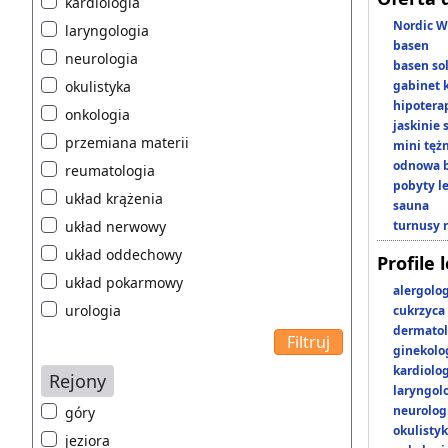
kardiologia
Nordic W
laryngologia
basen
neurologia
basen so
okulistyka
gabinet 
hipotera
onkologia
jaskinie
przemiana materii
mini tęż
odnowa b
reumatologia
pobyty l
układ krążenia
sauna
układ nerwowy
turnusy 
układ oddechowy
Profile 
układ pokarmowy
alergolo
urologia
cukrzyca
dermatol
ginekolo
kardiolo
Rejony
laryngol
neurolog
góry
okulisty
jeziora