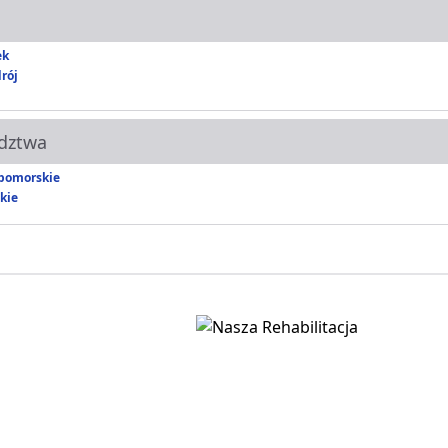
ek
rój
dztwa
pomorskie
kie