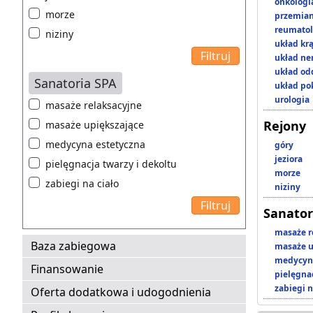
onkologi
morze
przemian
reumatol
niziny
układ kr
układ n
układ o
Sanatoria SPA
układ p
urologia
masaże relaksacyjne
Rejony
masaże upiększające
medycyna estetyczna
góry
jeziora
pielęgnacja twarzy i dekoltu
morze
zabiegi na ciało
niziny
Sanator
masaże r
Baza zabiegowa
masaże u
medycyna
Finansowanie
pielęgnac
zabiegi n
Oferta dodatkowa i udogodnienia