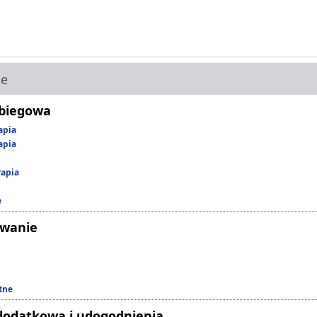
ie
abiegowa
apia
apia
rapia
e
owanie
tne
dodatkowa i udogodnienia