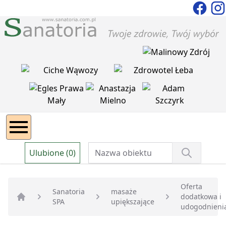
Ulubione (0)
Oferta
Sanatoria
masaże
dodatkowa i
SPA
upiększające
Strona główna
udogodnieni