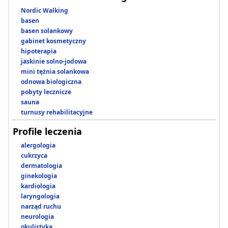
Nordic Walking
basen
basen solankowy
gabinet kosmetyczny
hipoterapia
jaskinie solno-jodowa
mini tężnia solankowa
odnowa biologiczna
pobyty lecznicze
sauna
turnusy rehabilitacyjne
Profile leczenia
alergologia
cukrzyca
dermatologia
ginekologia
kardiologia
laryngologia
narząd ruchu
neurologia
okulistyka