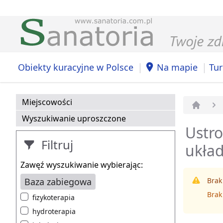
|
|
Obiekty kuracyjne w Polsce
Na mapie
Tur
Miejscowości
Strona 
Wyszukiwanie uproszczone
Ustro
Filtruj
ukła
Zawęź wyszukiwanie wybierając:
Baza zabiegowa
Brak
Brak
fizykoterapia
hydroterapia