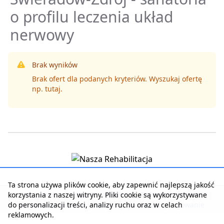
o profilu leczenia układ
nerwowy
Brak wyników
Brak ofert dla podanych kryteriów. Wyszukaj ofertę
np.
tutaj
.
Ta strona używa plików cookie, aby zapewnić najlepszą jakość
korzystania z naszej witryny. Pliki cookie są wykorzystywane
Strona główna
|
Kontakt z serwisem
|
Reklama w serwisie
|
do personalizacji treści, analizy ruchu oraz w celach
Regulamin serwisu
|
Polityka prywatności
|
Logowanie
reklamowych.