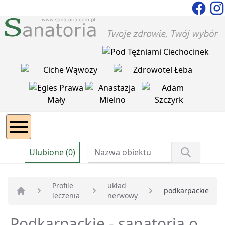
Ulubione (0)
Profile
układ
podkarpackie
leczenia
nerwowy
Strona główna
Podkarpackie - sanatoria o