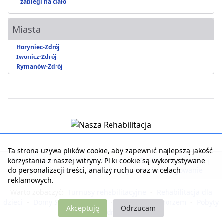
zabiegi na ciało
Miasta
Horyniec-Zdrój
Iwonicz-Zdrój
Rymanów-Zdrój
Ta strona używa plików cookie, aby zapewnić najlepszą jakość
korzystania z naszej witryny. Pliki cookie są wykorzystywane
Strona główna
|
Kontakt z serwisem
|
Reklama w serwisie
|
do personalizacji treści, analizy ruchu oraz w celach
Regulamin serwisu
|
Polityka prywatności
|
Logowanie
reklamowych.
Warto zobaczyć:
Turnusy rehabilitacyjne
-
Rehabilitacja dla
dzieci
-
Domy Seniora i Opieki
-
Noclegi nad morzem
-
Pobyty
Akceptuję
Odrzucam
dla zdrowia