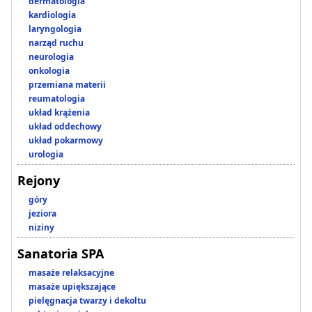
dermatologia
kardiologia
laryngologia
narząd ruchu
neurologia
onkologia
przemiana materii
reumatologia
układ krążenia
układ oddechowy
układ pokarmowy
urologia
Rejony
góry
jeziora
niziny
Sanatoria SPA
masaże relaksacyjne
masaże upiększające
pielęgnacja twarzy i dekoltu