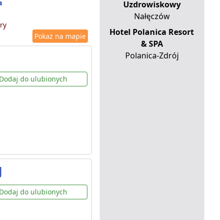
a
Uzdrowiskowy
Nałęczów
ry
Hotel Polanica Resort
Pokaż na mapie
& SPA
Polanica-Zdrój
Dodaj do ulubionych
J
Dodaj do ulubionych