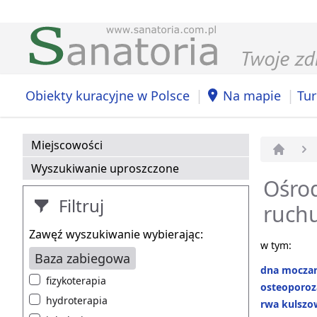
|
|
Obiekty kuracyjne w Polsce
Na mapie
Tur
Miejscowości
Strona 
Wyszukiwanie uproszczone
Ośrod
Filtruj
ruch
Zawęź wyszukiwanie wybierając:
w tym:
Baza zabiegowa
dna mocza
fizykoterapia
osteoporoz
hydroterapia
rwa kulszo