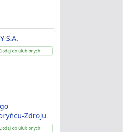
Y S.A.
Dodaj do ulubionych
ego
oryńcu-Zdroju
Dodaj do ulubionych