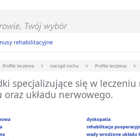
nusy rehabilitacyjne
Profile leczenia
narząd ruchu
Profile leczenia
główna
ki specjalizujące się w leczeniu
u oraz układu nerwowego.
nowa
dyskopatia
a
rehabilitacja pooperacyj
wa
wady wrodzone układu 