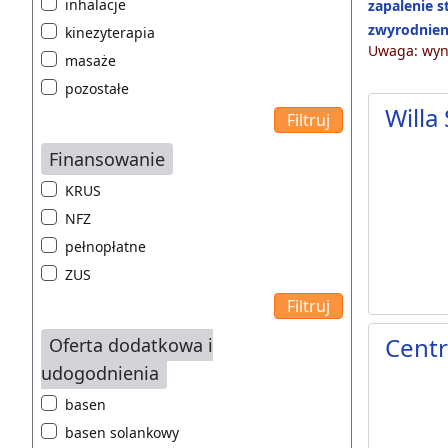
inhalacje
zapalenie 
zwyrodnien
kinezyterapia
Uwaga: wyni
masaże
pozostałe
Willa
Finansowanie
KRUS
NFZ
pełnopłatne
ZUS
Cent
Oferta dodatkowa i
udogodnienia
basen
basen solankowy