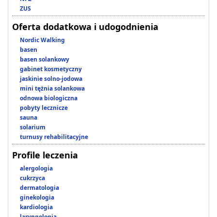
ZUS
Oferta dodatkowa i udogodnienia
Nordic Walking
basen
basen solankowy
gabinet kosmetyczny
jaskinie solno-jodowa
mini tężnia solankowa
odnowa biologiczna
pobyty lecznicze
sauna
solarium
turnusy rehabilitacyjne
Profile leczenia
alergologia
cukrzyca
dermatologia
ginekologia
kardiologia
laryngologia