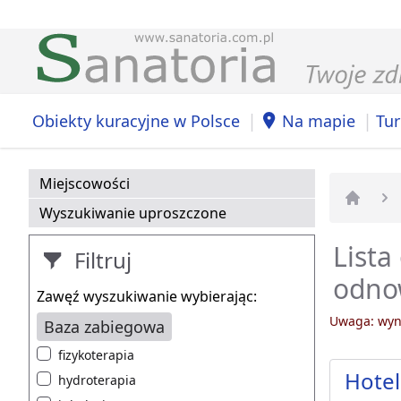
|
|
Obiekty kuracyjne w Polsce
Na mapie
Tur
Miejscowości
Wyszukiwanie uproszczone
Strona 
Lista
Filtruj
odnow
Zawęź wyszukiwanie wybierając:
Uwaga: wyni
Baza zabiegowa
fizykoterapia
Hotel
hydroterapia