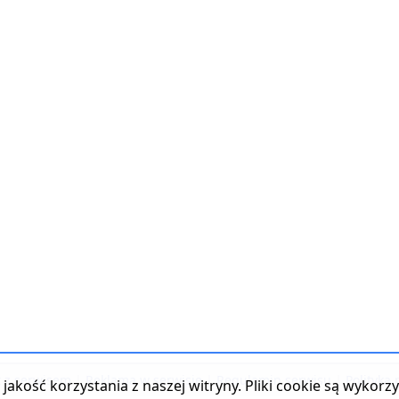
t z serwisem
|
Reklama w serwisie
|
Regulamin serwisu
|
Polityka
jakość korzystania z naszej witryny. Pliki cookie są wykor