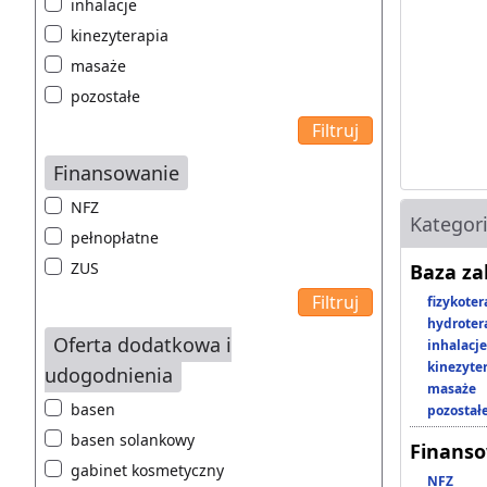
inhalacje
kinezyterapia
masaże
pozostałe
Finansowanie
NFZ
Kategor
pełnopłatne
ZUS
Baza z
fizykoter
hydroter
Oferta dodatkowa i
inhalacje
kinezyte
udogodnienia
masaże
basen
pozostał
basen solankowy
Finans
gabinet kosmetyczny
NFZ