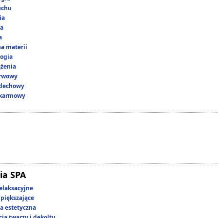
uchu
ia
ka
a
a materii
ogia
ążenia
erwowy
ddechowy
okarmowy
ia SPA
elaksacyjne
piększające
 estetyczna
ja twarzy i dekoltu