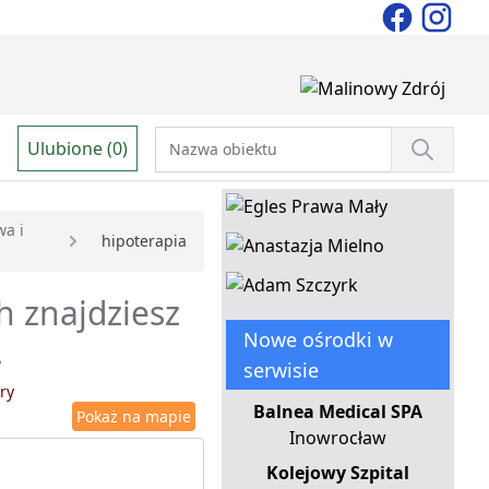
Ulubione (0)
wa i
hipoterapia
h znajdziesz
Nowe ośrodki w
.
serwisie
ry
Balnea Medical SPA
Pokaż na mapie
Inowrocław
Kolejowy Szpital