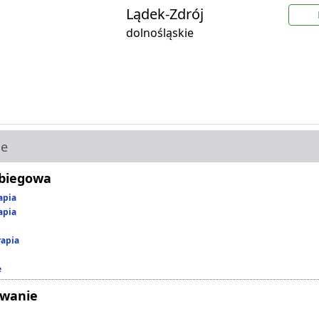
Lądek-Zdrój
dolnośląskie
ie
abiegowa
apia
apia
rapia
e
owanie