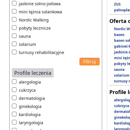
jaskinie solno-jodowa
ZUS
pełnopła
mini tężnia solankowa
Nordic Walking
Oferta 
pobyty lecznicze
Nordic W
basen
sauna
basen so
solarium
gabinet 
turnusy rehabilitacyjne
jaskinie
mini tęż
pobyty l
sauna
Profile leczenia
solarium
turnusy 
alergologia
cukrzyca
Profile 
dermatologia
alergolo
cukrzyca
ginekologia
dermatol
kardiologia
ginekolo
laryngologia
kardiolo
laryngol