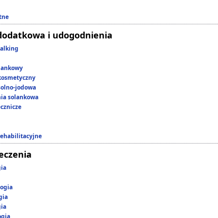
tne
dodatkowa i udogodnienia
alking
lankowy
kosmetyczny
 solno-jodowa
nia solankowa
ecznicze
rehabilitacyjne
leczenia
gia
ogia
gia
gia
ogia