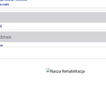
a ciało
ój
dztwa
ie