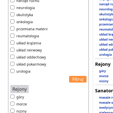
narząd ruchu
narząd r
neurologia
neurolog
okulisty
okulistyka
onkologi
onkologia
przemian
przemiana materii
reumatol
układ kr
reumatologia
układ n
układ krążenia
układ o
układ p
układ nerwowy
urologia
układ oddechowy
Rejony
układ pokarmowy
urologia
góry
morze
niziny
Rejony
Sanator
góry
masaże r
masaże u
morze
medycyna
niziny
pielęgnac