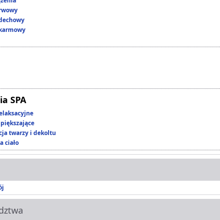
ążenia
erwowy
ddechowy
okarmowy
ia SPA
elaksacyjne
piększające
ja twarzy i dekoltu
a ciało
ój
dztwa