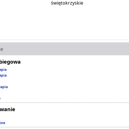
świętokrzyskie
ie
abiegowa
apia
apia
rapia
e
owanie
tne