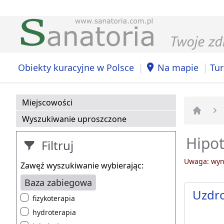
|
|
Obiekty kuracyjne w Polsce
Na mapie
Tur
Miejscowości
Wyszukiwanie uproszczone
Strona 
Hipot
Filtruj
Uwaga: wyni
Zawęź wyszukiwanie wybierając:
Baza zabiegowa
Uzdro
fizykoterapia
hydroterapia