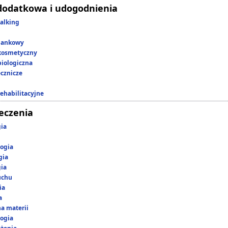
dodatkowa i udogodnienia
alking
lankowy
kosmetyczny
iologiczna
ecznicze
rehabilitacyjne
leczenia
gia
ogia
gia
gia
uchu
ia
a
a materii
ogia