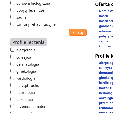
odnowa biologiczna
Oferta 
pobyty lecznicze
Nordic W
basen
sauna
basen so
turnusy rehabilitacyjne
gabinet 
odnowa b
pobyty l
Profile leczenia
sauna
turnusy 
alergologia
Profile 
cukrzyca
alergolo
dermatologia
cukrzyca
ginekologia
dermatol
ginekolo
kardiologia
kardiolo
narząd ruchu
narząd r
neurologia
neurolog
onkologi
onkologia
przemian
przemiana materii
reumatol