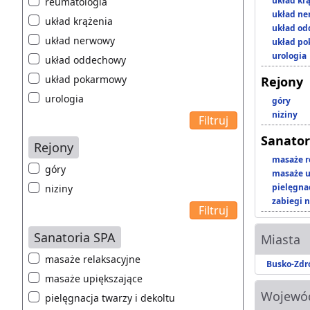
układ kr
reumatologia
układ n
układ krążenia
układ o
układ nerwowy
układ p
urologia
układ oddechowy
układ pokarmowy
Rejony
urologia
góry
niziny
Sanator
Rejony
masaże r
góry
masaże u
pielęgnac
niziny
zabiegi n
Sanatoria SPA
Miasta
masaże relaksacyjne
Busko-Zdr
masaże upiększające
Wojewó
pielęgnacja twarzy i dekoltu