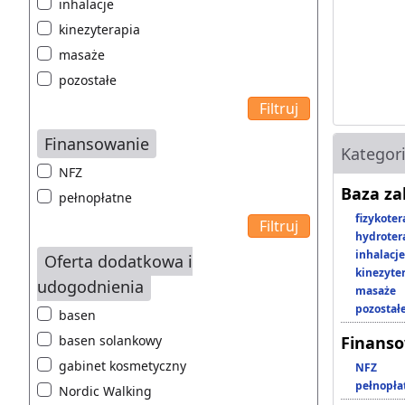
inhalacje
kinezyterapia
masaże
pozostałe
Finansowanie
Kategor
NFZ
Baza z
pełnopłatne
fizykoter
hydroter
inhalacje
Oferta dodatkowa i
kinezyte
udogodnienia
masaże
pozostał
basen
basen solankowy
Finans
gabinet kosmetyczny
NFZ
pełnopła
Nordic Walking