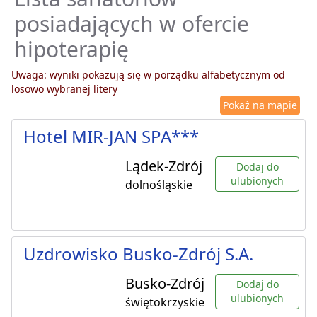
posiadających w ofercie
hipoterapię
Uwaga: wyniki pokazują się w porządku alfabetycznym od
losowo wybranej litery
Pokaż na mapie
Hotel MIR-JAN SPA***
Lądek-Zdrój
Dodaj do
ulubionych
dolnośląskie
Uzdrowisko Busko-Zdrój S.A.
Busko-Zdrój
Dodaj do
ulubionych
świętokrzyskie