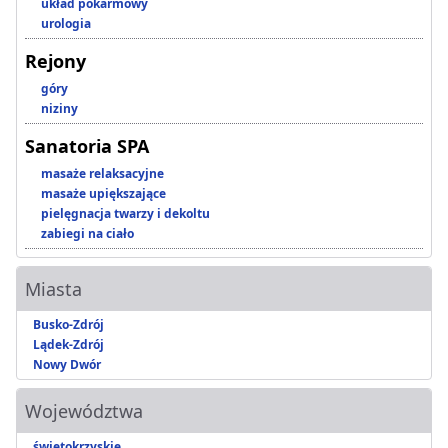
układ pokarmowy
urologia
Rejony
góry
niziny
Sanatoria SPA
masaże relaksacyjne
masaże upiększające
pielęgnacja twarzy i dekoltu
zabiegi na ciało
Miasta
Busko-Zdrój
Lądek-Zdrój
Nowy Dwór
Województwa
świętokrzyskie