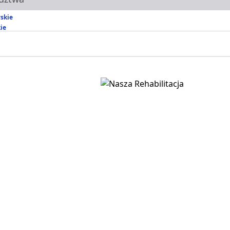
skie
ie