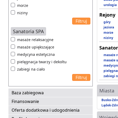
urologia
morze
niziny
Rejony
góry
jeziora
Sanatoria SPA
morze
niziny
masaże relaksacyjne
masaże upiększające
Sanator
medycyna estetyczna
masaże r
masaże u
pielęgnacja twarzy i dekoltu
medycyna
zabiegi na ciało
pielęgnac
zabiegi n
Miasta
Baza zabiegowa
Busko-Zdr
Finansowanie
Lądek-Zdr
Oferta dodatkowa i udogodnienia
Wojewó