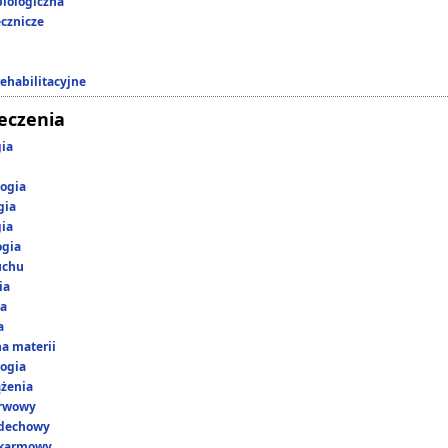
iologiczna
ecznicze
rehabilitacyjne
leczenia
gia
ogia
gia
gia
ogia
uchu
ia
ka
a
a materii
ogia
ążenia
erwowy
ddechowy
okarmowy