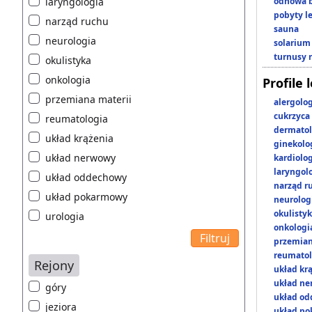
laryngologia
odnowa b
pobyty l
narząd ruchu
sauna
neurologia
solarium
turnusy 
okulistyka
onkologia
Profile 
przemiana materii
alergolo
cukrzyca
reumatologia
dermatol
układ krążenia
ginekolo
układ nerwowy
kardiolo
laryngol
układ oddechowy
narząd r
układ pokarmowy
neurolog
okulisty
urologia
onkologi
przemian
reumatol
Rejony
układ kr
układ n
góry
układ o
jeziora
układ p