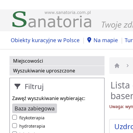
|
|
Obiekty kuracyjne w Polsce
Na mapie
Tur
Miejscowości
Wyszukiwanie uproszczone
Strona 
Lista
Filtruj
basen
Zawęź wyszukiwanie wybierając:
Uwaga: wyni
Baza zabiegowa
fizykoterapia
Uzdro
hydroterapia