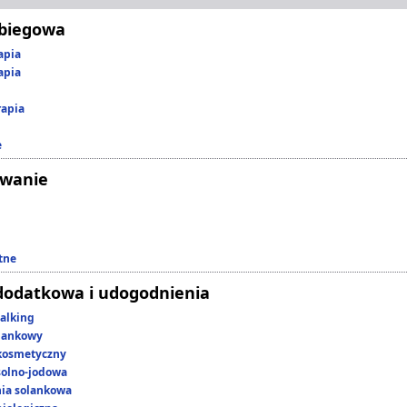
abiegowa
apia
apia
rapia
e
owanie
tne
dodatkowa i udogodnienia
alking
lankowy
kosmetyczny
 solno-jodowa
nia solankowa