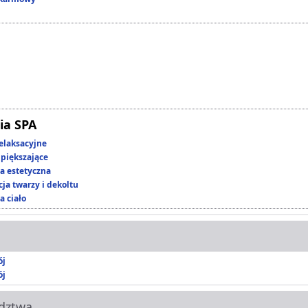
ia SPA
elaksacyjne
piększające
 estetyczna
ja twarzy i dekoltu
a ciało
ój
ój
dztwa