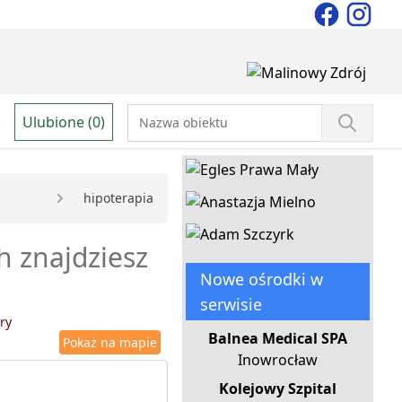
Ulubione (0)
i
hipoterapia
h znajdziesz
Nowe ośrodki w
serwisie
ry
Balnea Medical SPA
Pokaż na mapie
Inowrocław
Kolejowy Szpital