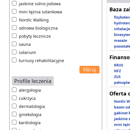
jaskinie solno-jodowa
Baza z
mini tężnia solankowa
fizykoter
Nordic Walking
hydroter
odnowa biologiczna
inhalacje
kinezyte
pobyty lecznicze
masaże
sauna
pozostał
solarium
Finans
turnusy rehabilitacyjne
KRUS
NFZ
ZUS
Profile leczenia
pełnopła
alergologia
Oferta 
cukrzyca
Nordic W
dermatologia
basen so
gabinet 
ginekologia
jaskinie
kardiologia
mini tęż