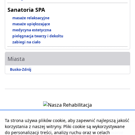
Sanatoria SPA
masaże relaksacyjne
masaże upiększające
medycyna estetyczna
pielęgnacja twarzy i dekoltu
zabiegi na ciało
Miasta
Busko-Zdrój
Ta strona używa plików cookie, aby zapewnić najlepszą jakość
korzystania z naszej witryny. Pliki cookie są wykorzystywane
Strona główna
|
Kontakt z serwisem
|
Reklama w serwisie
|
do personalizacji treści, analizy ruchu oraz w celach
Regulamin serwisu
|
Polityka prywatności
|
Logowanie