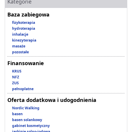
Kategorie
Baza zabiegowa
fizykoterapia
hydroterapia
inhalacje
kinezyterapia
masaże
pozostałe
Finansowanie
KRUS
NFZ
ZUS
pełnopłatne
Oferta dodatkowa i udogodnienia
Nordic Walking
basen
basen solankowy
gabinet kosmetyczny
jaskinie solno-jodowa