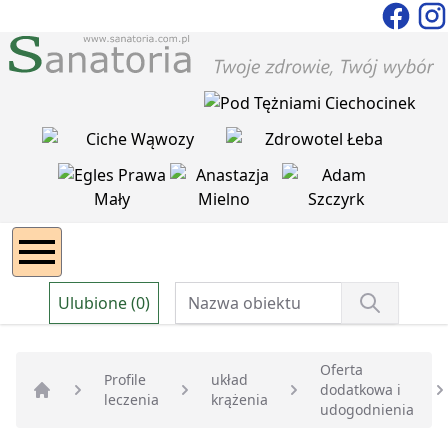
Ulubione (0)
Oferta
Profile
układ
dodatkowa i
leczenia
krążenia
Strona główna
udogodnienia