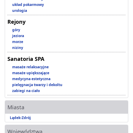
układ pokarmowy
urologia
Rejony
góry
jeziora
morze
niziny
Sanatoria SPA
masaże relaksacyjne
masaże upiększające
medycyna estetyczna
pielęgnacja twarzy i dekoltu
zabiegi na ciało
Miasta
Lądek-Zdrój
Województwa