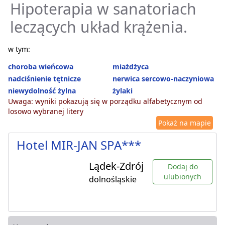
Hipoterapia w sanatoriach
leczących układ krążenia.
w tym:
choroba wieńcowa
miażdżyca
nadciśnienie tętnicze
nerwica sercowo-naczyniowa
niewydolność żylna
żylaki
Uwaga: wyniki pokazują się w porządku alfabetycznym od
losowo wybranej litery
Pokaż na mapie
Hotel MIR-JAN SPA***
Lądek-Zdrój
Dodaj do
ulubionych
dolnośląskie