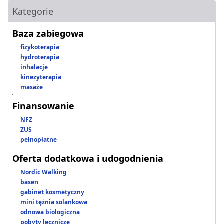
Kategorie
Baza zabiegowa
fizykoterapia
hydroterapia
inhalacje
kinezyterapia
masaże
Finansowanie
NFZ
ZUS
pełnopłatne
Oferta dodatkowa i udogodnienia
Nordic Walking
basen
gabinet kosmetyczny
mini tężnia solankowa
odnowa biologiczna
pobyty lecznicze