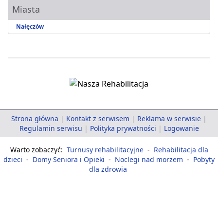
Miasta
Nałęczów
Strona główna
|
Kontakt z serwisem
|
Reklama w serwisie
|
Regulamin serwisu
|
Polityka prywatności
|
Logowanie
Warto zobaczyć:
Turnusy rehabilitacyjne
-
Rehabilitacja dla
dzieci
-
Domy Seniora i Opieki
-
Noclegi nad morzem
-
Pobyty
dla zdrowia