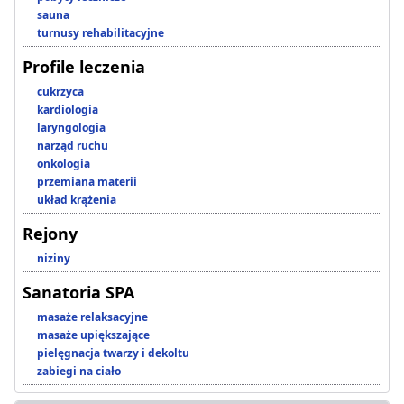
sauna
turnusy rehabilitacyjne
Profile leczenia
cukrzyca
kardiologia
laryngologia
narząd ruchu
onkologia
przemiana materii
układ krążenia
Rejony
niziny
Sanatoria SPA
masaże relaksacyjne
masaże upiększające
pielęgnacja twarzy i dekoltu
zabiegi na ciało