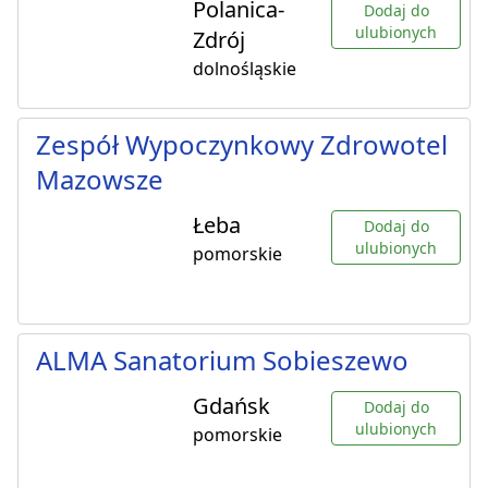
Polanica-
Dodaj do
ulubionych
Zdrój
dolnośląskie
Zespół Wypoczynkowy Zdrowotel
Mazowsze
Łeba
Dodaj do
ulubionych
pomorskie
ALMA Sanatorium Sobieszewo
Gdańsk
Dodaj do
ulubionych
pomorskie