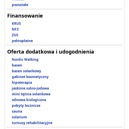
pozostałe
Finansowanie
KRUS
NFZ
ZUS
pełnopłatne
Oferta dodatkowa i udogodnienia
Nordic Walking
basen
basen solankowy
gabinet kosmetyczny
hipoterapia
jaskinie solno-jodowa
mini tężnia solankowa
odnowa biologiczna
pobyty lecznicze
sauna
solarium
turnusy rehabilitacyjne