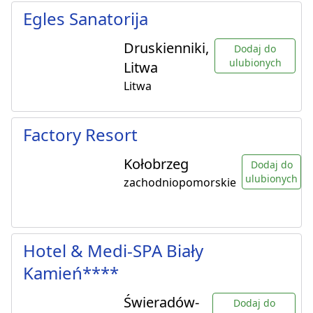
Egles Sanatorija
Druskienniki,
Dodaj do
ulubionych
Litwa
Litwa
Factory Resort
Kołobrzeg
Dodaj do
ulubionych
zachodniopomorskie
Hotel & Medi-SPA Biały
Kamień****
Świeradów-
Dodaj do