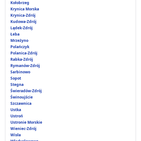
Kołobrzeg
Krynica Morska
Krynica-Zdrój
Kudowa-Zdrój
Lądek-Zdrój
Łeba
Mrzeżyno
Polańczyk
Polanica-Zdrój
Rabka-Zdrój
Rymanów-Zdrój
Sarbinowo
Sopot
Stegna
Świeradów-Zdrój
Świnoujście
Szczawnica
Ustka
Ustroń
Ustronie Morskie
Wieniec-Zdrój
Wisła