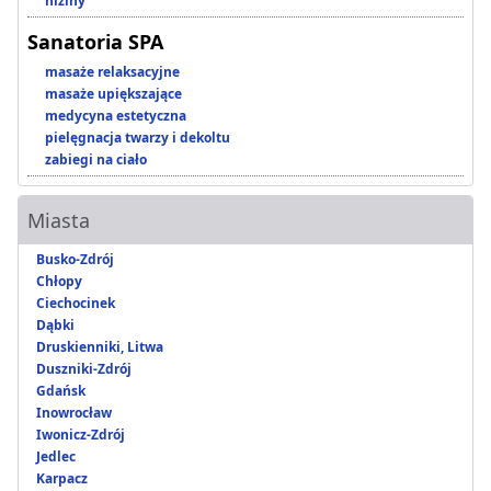
niziny
Sanatoria SPA
masaże relaksacyjne
masaże upiększające
medycyna estetyczna
pielęgnacja twarzy i dekoltu
zabiegi na ciało
Miasta
Busko-Zdrój
Chłopy
Ciechocinek
Dąbki
Druskienniki, Litwa
Duszniki-Zdrój
Gdańsk
Inowrocław
Iwonicz-Zdrój
Jedlec
Karpacz