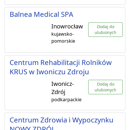
Balnea Medical SPA
Inowrocław
Dodaj do
ulubionych
kujawsko-
pomorskie
Centrum Rehabilitacji Rolników
KRUS w Iwoniczu Zdroju
Iwonicz-
Dodaj do
ulubionych
Zdrój
podkarpackie
Centrum Zdrowia i Wypoczynku
NOWY ZDRÓJ