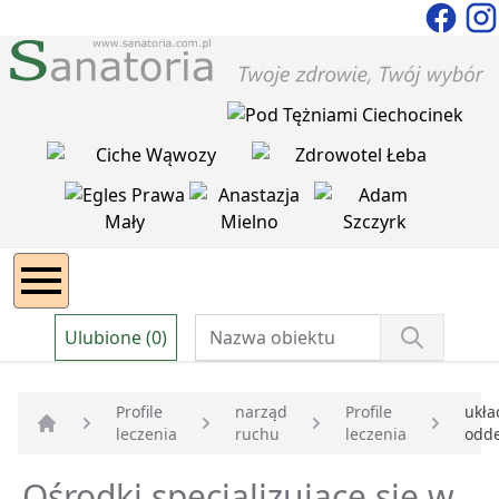
Ulubione (0)
Profile
narząd
Profile
ukła
leczenia
ruchu
leczenia
odd
Strona główna
Ośrodki specjalizujące się w