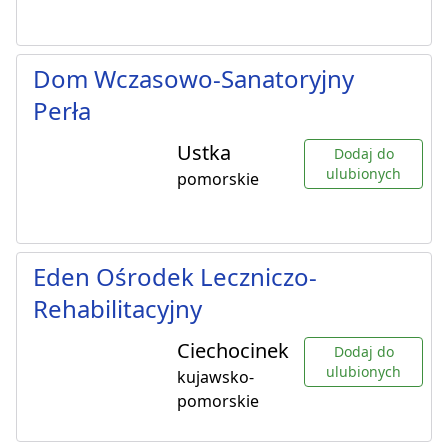
Dom Wczasowo-Sanatoryjny
Perła
Ustka
Dodaj do
ulubionych
pomorskie
Eden Ośrodek Leczniczo-
Rehabilitacyjny
Ciechocinek
Dodaj do
ulubionych
kujawsko-
pomorskie