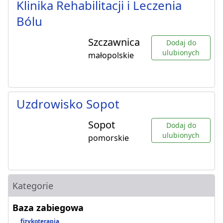
Klinika Rehabilitacji i Leczenia
Bólu
Szczawnica
Dodaj do
ulubionych
małopolskie
Uzdrowisko Sopot
Sopot
Dodaj do
ulubionych
pomorskie
Kategorie
Baza zabiegowa
fizykoterapia