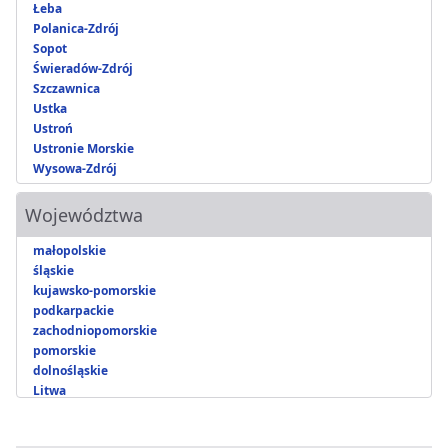
Łeba
Polanica-Zdrój
Sopot
Świeradów-Zdrój
Szczawnica
Ustka
Ustroń
Ustronie Morskie
Wysowa-Zdrój
Województwa
małopolskie
śląskie
kujawsko-pomorskie
podkarpackie
zachodniopomorskie
pomorskie
dolnośląskie
Litwa