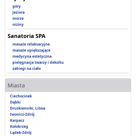
góry
jeziora
morze
niziny
Sanatoria SPA
masaże relaksacyjne
masaże upiększające
medycyna estetyczna
pielęgnacja twarzy i dekoltu
zabiegi na ciało
Miasta
Ciechocinek
Dąbki
Druskienniki, Litwa
Iwonicz-Zdrój
Karpacz
Kołobrzeg
Lądek-Zdrój