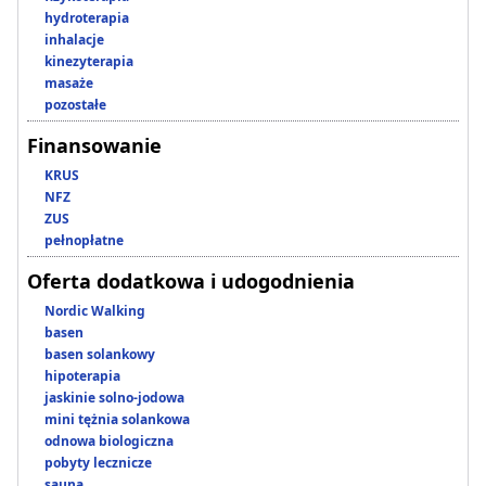
hydroterapia
inhalacje
kinezyterapia
masaże
pozostałe
Finansowanie
KRUS
NFZ
ZUS
pełnopłatne
Oferta dodatkowa i udogodnienia
Nordic Walking
basen
basen solankowy
hipoterapia
jaskinie solno-jodowa
mini tężnia solankowa
odnowa biologiczna
pobyty lecznicze
sauna