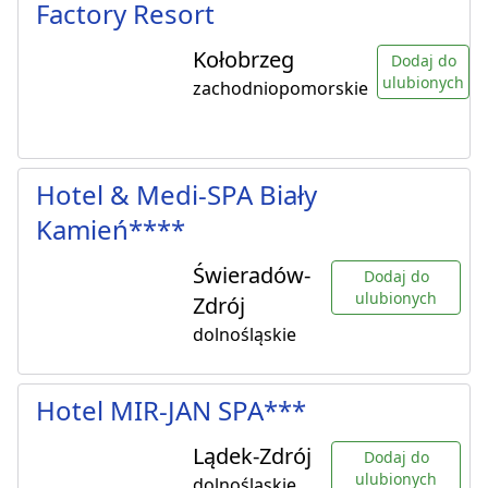
Factory Resort
Kołobrzeg
Dodaj do
ulubionych
zachodniopomorskie
Hotel & Medi-SPA Biały
Kamień****
Świeradów-
Dodaj do
ulubionych
Zdrój
dolnośląskie
Hotel MIR-JAN SPA***
Lądek-Zdrój
Dodaj do
ulubionych
dolnośląskie