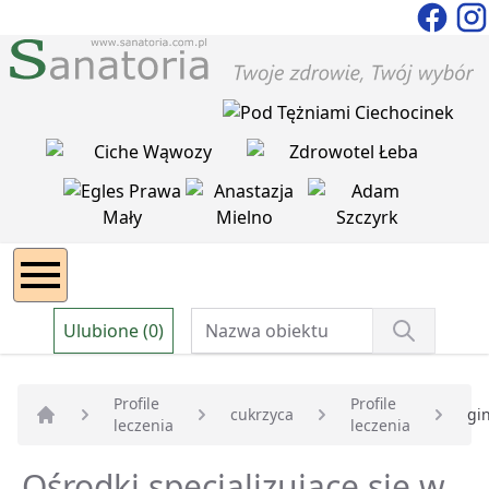
Ulubione (0)
Profile
Profile
cukrzyca
gi
leczenia
leczenia
Strona główna
Ośrodki specjalizujące się w