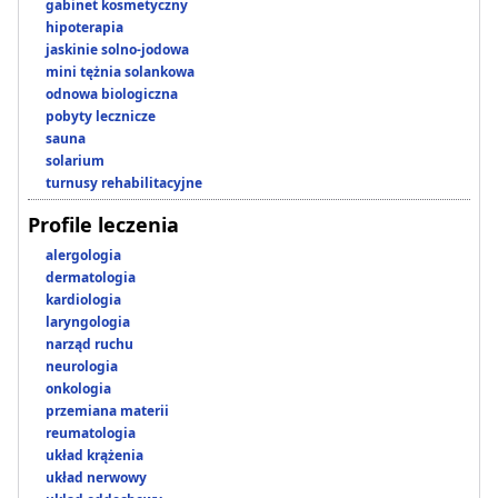
gabinet kosmetyczny
hipoterapia
jaskinie solno-jodowa
mini tężnia solankowa
odnowa biologiczna
pobyty lecznicze
sauna
solarium
turnusy rehabilitacyjne
Profile leczenia
alergologia
dermatologia
kardiologia
laryngologia
narząd ruchu
neurologia
onkologia
przemiana materii
reumatologia
układ krążenia
układ nerwowy