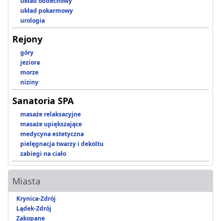
układ oddechowy
układ pokarmowy
urologia
Rejony
góry
jeziora
morze
niziny
Sanatoria SPA
masaże relaksacyjne
masaże upiększające
medycyna estetyczna
pielęgnacja twarzy i dekoltu
zabiegi na ciało
Miasta
Krynica-Zdrój
Lądek-Zdrój
Zakopane