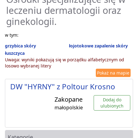
leczeniu dermatologii oraz
ginekologii.
w tym:
grzybica skóry
łojotokowe zapalenie skóry
łuszczyca
Uwaga: wyniki pokazują się w porządku alfabetycznym od
losowo wybranej litery
Pokaż na mapie
DW "HYRNY" z Poltour Krosno
Zakopane
Dodaj do
ulubionych
małopolskie
Kategorie