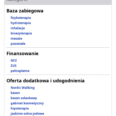
Baza zabiegowa
fizykoterapia
hydroterapia
inhalacje
kinezyterapia
masaże
pozostałe
Finansowanie
NFZ
ZUS
pełnopłatne
Oferta dodatkowa i udogodnienia
Nordic Walking
basen
basen solankowy
gabinet kosmetyczny
hipoterapia
jaskinie solno-jodowa