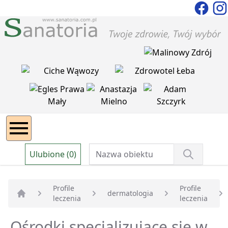
Ulubione (0)
Profile
Profile
dermatologia
leczenia
leczenia
Strona główna
Ośrodki specjalizujące się w