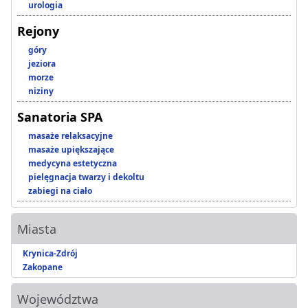
urologia
Rejony
góry
jeziora
morze
niziny
Sanatoria SPA
masaże relaksacyjne
masaże upiększające
medycyna estetyczna
pielęgnacja twarzy i dekoltu
zabiegi na ciało
Miasta
Krynica-Zdrój
Zakopane
Województwa