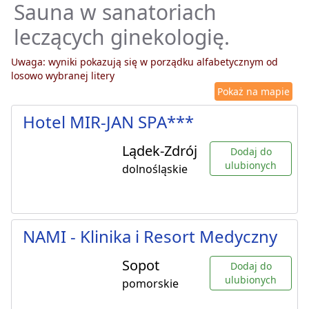
Sauna w sanatoriach
leczących ginekologię.
Uwaga: wyniki pokazują się w porządku alfabetycznym od
losowo wybranej litery
Pokaż na mapie
Hotel MIR-JAN SPA***
Lądek-Zdrój
Dodaj do
ulubionych
dolnośląskie
NAMI - Klinika i Resort Medyczny
Sopot
Dodaj do
ulubionych
pomorskie