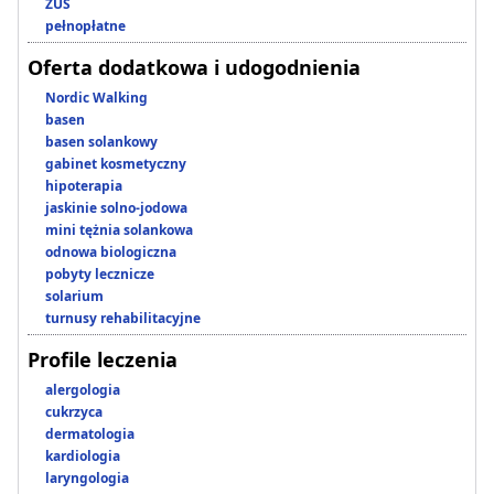
ZUS
pełnopłatne
Oferta dodatkowa i udogodnienia
Nordic Walking
basen
basen solankowy
gabinet kosmetyczny
hipoterapia
jaskinie solno-jodowa
mini tężnia solankowa
odnowa biologiczna
pobyty lecznicze
solarium
turnusy rehabilitacyjne
Profile leczenia
alergologia
cukrzyca
dermatologia
kardiologia
laryngologia