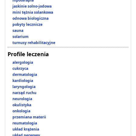
hipoterapia
jaskinie solno-jodowa
mini tężnia solankowa
odnowa biologiczna
pobyty lecznicze
sauna
solarium
turnusy rehabilitacyjne
Profile leczenia
alergologia
cukrzyca
dermatologia
kardiologia
laryngologia
narząd ruchu
neurologia
okulistyka
onkologia
przemiana materii
reumatologia
układ krążenia
układ nerwowy