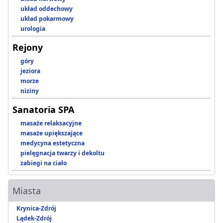
układ oddechowy
układ pokarmowy
urologia
Rejony
góry
jeziora
morze
niziny
Sanatoria SPA
masaże relaksacyjne
masaże upiększające
medycyna estetyczna
pielęgnacja twarzy i dekoltu
zabiegi na ciało
Miasta
Krynica-Zdrój
Lądek-Zdrój