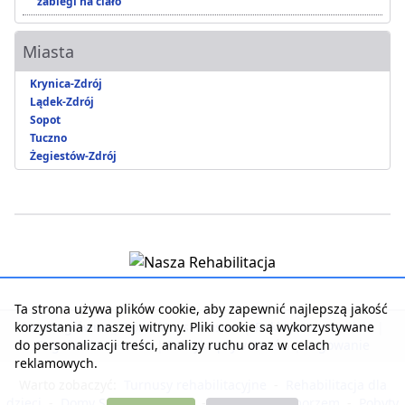
zabiegi na ciało
Miasta
Krynica-Zdrój
Lądek-Zdrój
Sopot
Tuczno
Żegiestów-Zdrój
Ta strona używa plików cookie, aby zapewnić najlepszą jakość
korzystania z naszej witryny. Pliki cookie są wykorzystywane
Strona główna
|
Kontakt z serwisem
|
Reklama w serwisie
|
do personalizacji treści, analizy ruchu oraz w celach
Regulamin serwisu
|
Polityka prywatności
|
Logowanie
reklamowych.
Warto zobaczyć:
Turnusy rehabilitacyjne
-
Rehabilitacja dla
dzieci
-
Domy Seniora i Opieki
-
Noclegi nad morzem
-
Pobyty