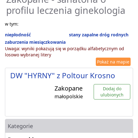
profilu leczenia ginekologia
w tym:
niepłodność
stany zapalne dróg rodnych
zaburzenia miesiączkowania
Uwaga: wyniki pokazują się w porządku alfabetycznym od
losowo wybranej litery
Pokaż na mapie
DW "HYRNY" z Poltour Krosno
Zakopane
Dodaj do
ulubionych
małopolskie
Kategorie