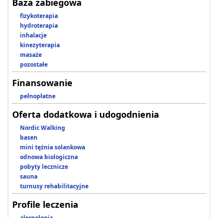
Baza zabiegowa
fizykoterapia
hydroterapia
inhalacje
kinezyterapia
masaże
pozostałe
Finansowanie
pełnopłatne
Oferta dodatkowa i udogodnienia
Nordic Walking
basen
mini tężnia solankowa
odnowa biologiczna
pobyty lecznicze
sauna
turnusy rehabilitacyjne
Profile leczenia
alergologia