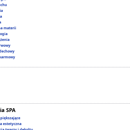
uchu
ia
ka
a
a materii
ogia
ążenia
erwowy
ddechowy
okarmowy
ia SPA
piększające
 estetyczna
ja twarzy i dekoltu