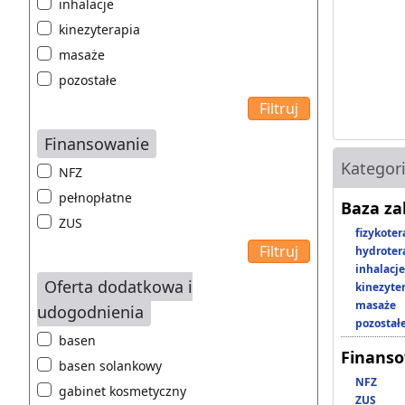
inhalacje
kinezyterapia
masaże
pozostałe
Finansowanie
Kategor
NFZ
pełnopłatne
Baza z
ZUS
fizykoter
hydroter
inhalacje
Oferta dodatkowa i
kinezyte
masaże
udogodnienia
pozostał
basen
Finans
basen solankowy
NFZ
gabinet kosmetyczny
ZUS