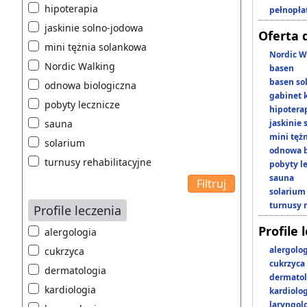
hipoterapia
pełnopła
jaskinie solno-jodowa
Oferta 
mini tężnia solankowa
Nordic W
Nordic Walking
basen
basen so
odnowa biologiczna
gabinet 
pobyty lecznicze
hipotera
sauna
jaskinie
mini tęż
solarium
odnowa b
turnusy rehabilitacyjne
pobyty l
sauna
solarium
turnusy 
Profile leczenia
Profile 
alergologia
alergolo
cukrzyca
cukrzyca
dermatologia
dermatol
kardiologia
kardiolo
laryngol