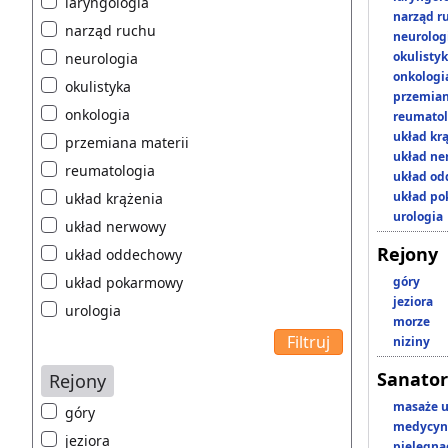
laryngologia
narząd r
narząd ruchu
neurolog
okulisty
neurologia
onkologi
okulistyka
przemian
onkologia
reumatol
układ kr
przemiana materii
układ n
reumatologia
układ o
układ p
układ krążenia
urologia
układ nerwowy
Rejony
układ oddechowy
układ pokarmowy
góry
jeziora
urologia
morze
niziny
Sanator
Rejony
masaże u
góry
medycyna
jeziora
pielęgnac