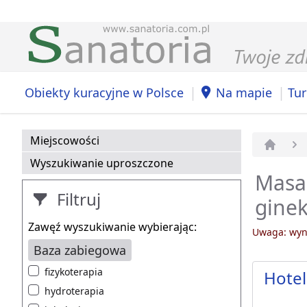
|
|
Obiekty kuracyjne w Polsce
Na mapie
Tur
Miejscowości
Strona 
Wyszukiwanie uproszczone
Masaż
Filtruj
ginek
Zawęź wyszukiwanie wybierając:
Uwaga: wyni
Baza zabiegowa
fizykoterapia
Hotel
hydroterapia