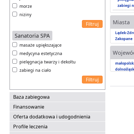
zabiegi n
morze
niziny
Miasta
Lądek-Zdr
Sanatoria SPA
Zakopane
masaże upiększające
Wojewó
medycyna estetyczna
pielęgnacja twarzy i dekoltu
małopolsk
dolnośląsk
zabiegi na ciało
Baza zabiegowa
Finansowanie
Oferta dodatkowa i udogodnienia
Profile leczenia