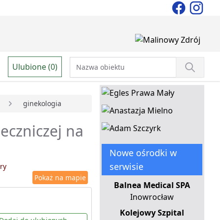
Ulubione (0)
ginekologia
leczniczej na
Nowe ośrodki w
serwisie
ry
Pokaż na mapie
Balnea Medical SPA
Inowrocław
Kolejowy Szpital