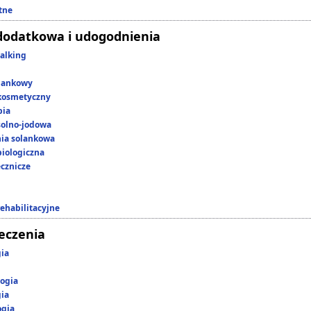
tne
dodatkowa i udogodnienia
alking
lankowy
kosmetyczny
pia
 solno-jodowa
nia solankowa
iologiczna
ecznicze
rehabilitacyjne
leczenia
gia
ogia
gia
ogia