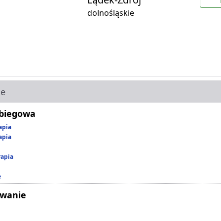
dolnośląskie
ie
abiegowa
apia
apia
rapia
e
owanie