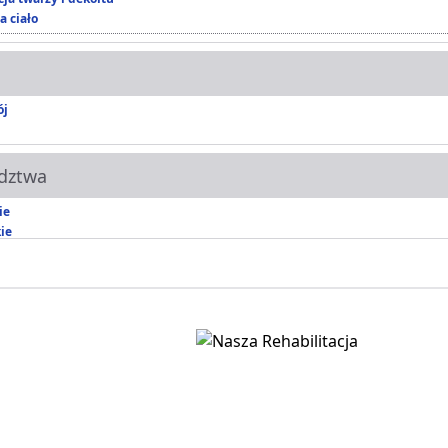
a ciało
ój
dztwa
ie
ie