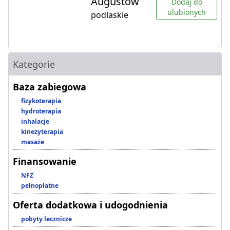
Augustów
Dodaj do
ulubionych
podlaskie
Kategorie
Baza zabiegowa
fizykoterapia
hydroterapia
inhalacje
kinezyterapia
masaże
Finansowanie
NFZ
pełnopłatne
Oferta dodatkowa i udogodnienia
pobyty lecznicze