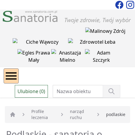
Ulubione (0)
Profile
narząd
podlaskie
leczenia
ruchu
Strona główna
Podlaskie - sanatoria o