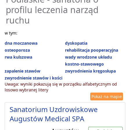
profilu leczenia narząd
ruchu
w tym:
dna moczanowa
dyskopatia
osteoporoza
rehabilitacja pooperacyjna
rwa kulszowa
wady wrodzone układu
kostno-stawowego
zapalenie stawów
zwyrodnienia kręgosłupa
zwyrodnienie stawów i kości
Uwaga: wyniki pokazują się w porządku alfabetycznym od
losowo wybranej litery
Pokaż na mapie
Sanatorium Uzdrowiskowe
Augustów Medical SPA