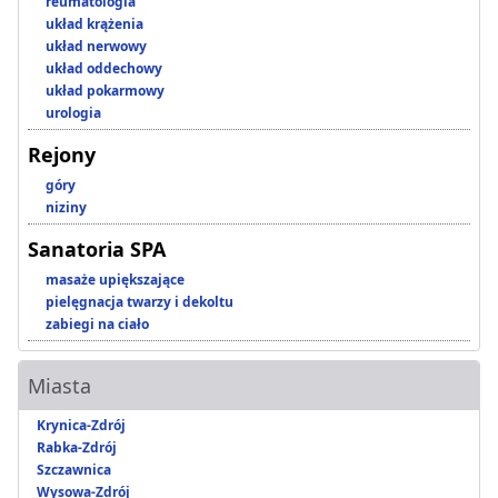
reumatologia
układ krążenia
układ nerwowy
układ oddechowy
układ pokarmowy
urologia
Rejony
góry
niziny
Sanatoria SPA
masaże upiększające
pielęgnacja twarzy i dekoltu
zabiegi na ciało
Miasta
Krynica-Zdrój
Rabka-Zdrój
Szczawnica
Wysowa-Zdrój