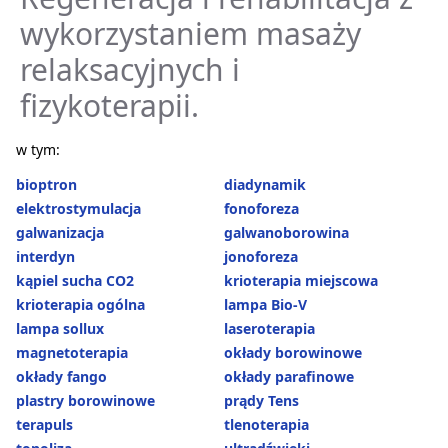
wykorzystaniem masaży
relaksacyjnych i
fizykoterapii.
w tym:
bioptron
diadynamik
elektrostymulacja
fonoforeza
galwanizacja
galwanoborowina
interdyn
jonoforeza
kąpiel sucha CO2
krioterapia miejscowa
krioterapia ogólna
lampa Bio-V
lampa sollux
laseroterapia
magnetoterapia
okłady borowinowe
okłady fango
okłady parafinowe
plastry borowinowe
prądy Tens
terapuls
tlenoterapia