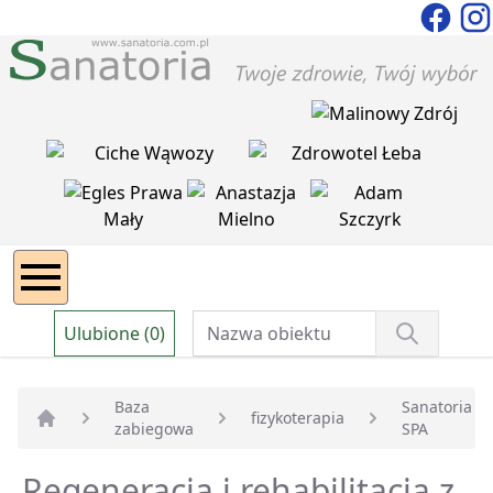
Ulubione (0)
Baza
Sanatoria
fizykoterapia
zabiegowa
SPA
Strona główna
Regeneracja i rehabilitacja z