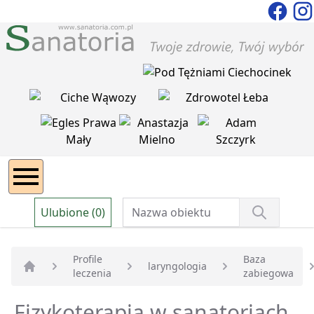
Ulubione (0)
Profile
Baza
laryngologia
leczenia
zabiegowa
Strona główna
Fizykoterapia w sanatoriach