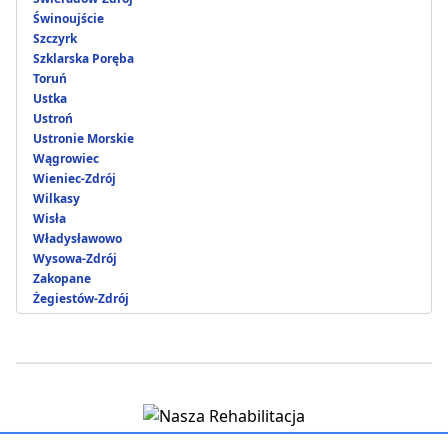
Świnoujście
Szczyrk
Szklarska Poręba
Toruń
Ustka
Ustroń
Ustronie Morskie
Wągrowiec
Wieniec-Zdrój
Wilkasy
Wisła
Władysławowo
Wysowa-Zdrój
Zakopane
Żegiestów-Zdrój