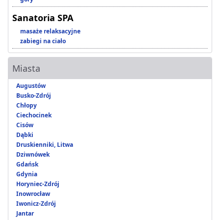
Sanatoria SPA
masaże relaksacyjne
zabiegi na ciało
Miasta
Augustów
Busko-Zdrój
Chłopy
Ciechocinek
Cisów
Dąbki
Druskienniki, Litwa
Dziwnówek
Gdańsk
Gdynia
Horyniec-Zdrój
Inowrocław
Iwonicz-Zdrój
Jantar