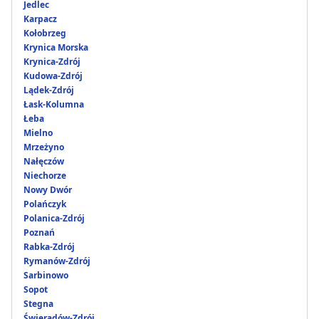
Jedlec
Karpacz
Kołobrzeg
Krynica Morska
Krynica-Zdrój
Kudowa-Zdrój
Lądek-Zdrój
Łask-Kolumna
Łeba
Mielno
Mrzeżyno
Nałęczów
Niechorze
Nowy Dwór
Polańczyk
Polanica-Zdrój
Poznań
Rabka-Zdrój
Rymanów-Zdrój
Sarbinowo
Sopot
Stegna
Świeradów-Zdrój