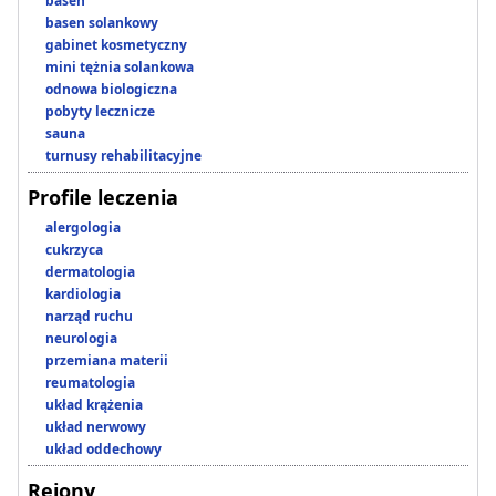
basen
basen solankowy
gabinet kosmetyczny
mini tężnia solankowa
odnowa biologiczna
pobyty lecznicze
sauna
turnusy rehabilitacyjne
Profile leczenia
alergologia
cukrzyca
dermatologia
kardiologia
narząd ruchu
neurologia
przemiana materii
reumatologia
układ krążenia
układ nerwowy
układ oddechowy
Rejony