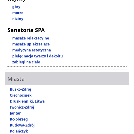
góry
morze
niziny
Sanatoria SPA
masaże relaksacyjne
masaże upiększające
medycyna estetyczna
pielęgnacja twarzy i dekoltu
zabiegi na ciało
Miasta
Busko-Zdrój
Ciechocinek
Druskienniki, Litwa
Iwonicz-Zdrój
Jantar
Kołobrzeg
Kudowa-Zdrój
Polańczyk