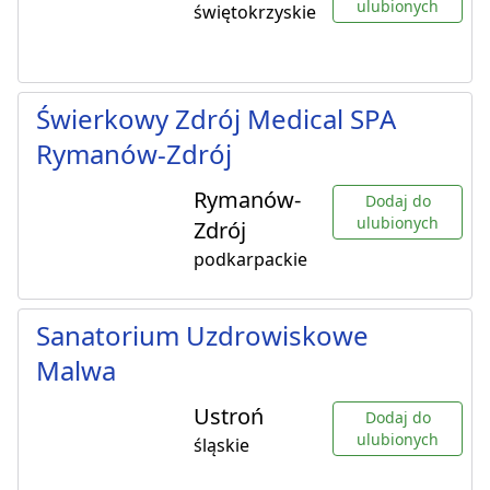
ulubionych
świętokrzyskie
Świerkowy Zdrój Medical SPA
Rymanów-Zdrój
Rymanów-
Dodaj do
ulubionych
Zdrój
podkarpackie
Sanatorium Uzdrowiskowe
Malwa
Ustroń
Dodaj do
ulubionych
śląskie