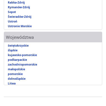
Rabka-Zdrój
Rymanów-Zdrój
Sopot
Świeradów-Zdrój
Ustroń
Ustronie Morskie
Województwa
świętokrzyskie
śląskie
kujawsko-pomorskie
podkarpackie
zachodniopomorskie
małopolskie
pomorskie
dolnośląskie
Litwa