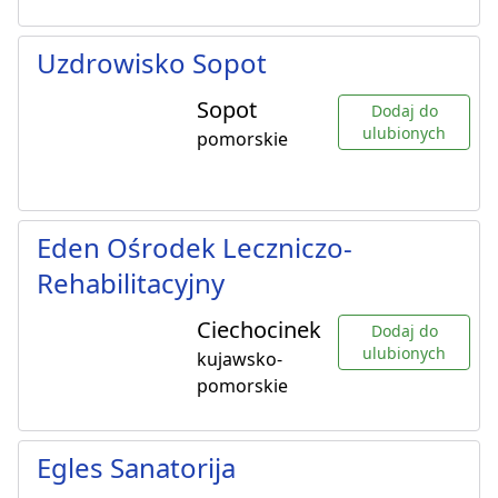
Uzdrowisko Sopot
Sopot
Dodaj do
ulubionych
pomorskie
Eden Ośrodek Leczniczo-
Rehabilitacyjny
Ciechocinek
Dodaj do
ulubionych
kujawsko-
pomorskie
Egles Sanatorija