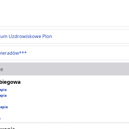
ium Uzdrowiskowe Plon
wieradów***
ie
abiegowa
apia
apia
rapia
e