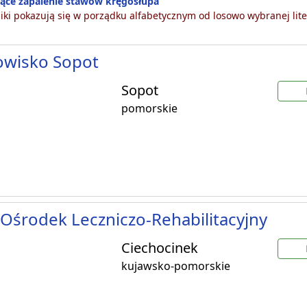
jące zapalenie stawów kręgosłupa
ki pokazują się w porządku alfabetycznym od losowo wybranej lite
owisko Sopot
Sopot
pomorskie
Ośrodek Leczniczo-Rehabilitacyjny
Ciechocinek
kujawsko-pomorskie