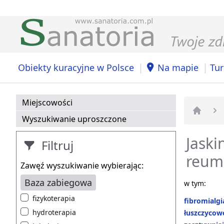
|
|
Obiekty kuracyjne w Polsce
Na mapie
Tur
Miejscowości
Wyszukiwanie uproszczone
Strona 
Jaski
Filtruj
reum
Zawęź wyszukiwanie wybierając:
Baza zabiegowa
w tym:
fizykoterapia
fibromialgi
hydroterapia
łuszczycow