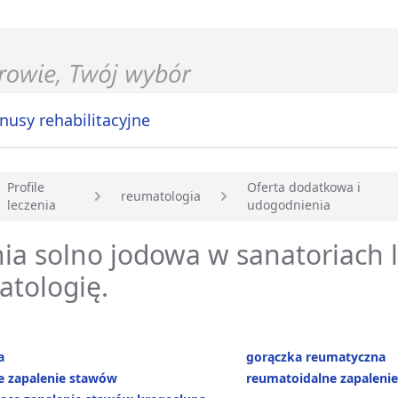
nusy rehabilitacyjne
Profile
Oferta dodatkowa i
reumatologia
leczenia
udogodnienia
główna
nia solno jodowa w sanatoriach 
atologię.
a
gorączka reumatyczna
e zapalenie stawów
reumatoidalne zapaleni