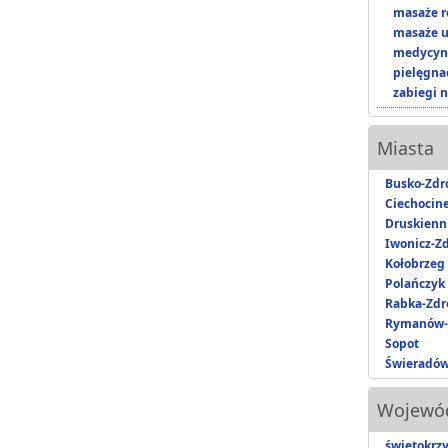
masaże r
masaże u
medycyna
pielęgnac
zabiegi n
Miasta
Busko-Zdr
Ciechocin
Druskienni
Iwonicz-Zd
Kołobrzeg
Polańczyk
Rabka-Zdr
Rymanów-
Sopot
Świeradów
Wojewó
świętokrzy