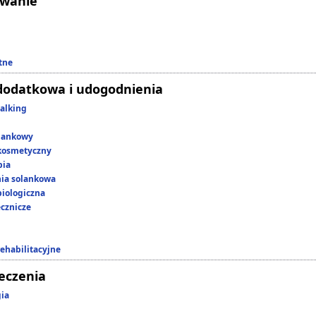
owanie
tne
dodatkowa i udogodnienia
alking
lankowy
kosmetyczny
pia
nia solankowa
iologiczna
ecznicze
rehabilitacyjne
leczenia
gia