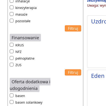
zesztywnia
inhalacje
Uwaga: wyni
kinezyterapia
masaże
Uzdr
pozostałe
Finansowanie
KRUS
NFZ
pełnopłatne
ZUS
Eden 
Oferta dodatkowa i
udogodnienia
basen
basen solankowy