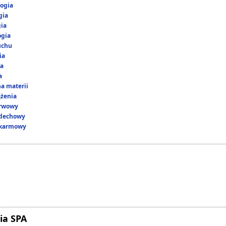
ogia
gia
gia
ogia
uchu
ia
ka
a
a materii
ążenia
erwowy
ddechowy
okarmowy
ia SPA