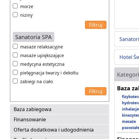
morze
niziny
Sanatoria SPA
Sanator
masaże relaksacyjne
masaże upiększające
Hotel Ś
medycyna estetyczna
pielęgnacja twarzy i dekoltu
Kategor
zabiegi na ciało
Baza z
fizykoter
hydroter
Baza zabiegowa
inhalacje
kinezyte
Finansowanie
masaże
pozostał
Oferta dodatkowa i udogodnienia