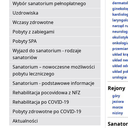
Wybór sanatorium pełnopłatnego
dermatol
ginekolo
Uzdrowiska
kardiolo
laryngol
Wczasy zdrowotne
narząd r
Pobyty z zabiegami
neurolog
okulisty
Pobyty SPA
onkologi
przemian
Wyjazd do sanatorium - rodzaje
układ kr
sanatoriów
układ n
układ o
Sanatorium – nowoczesne możliwości
układ p
pobytu leczniczego
urologia
Sanatorium - podstawowe informacje
Rejony
Rehabilitacja pocovidowa z NFZ
góry
Rehabilitacja po COVID-19
jeziora
morze
Pobyty zdrowotne po COVID-19
niziny
Aktualności
Sanator