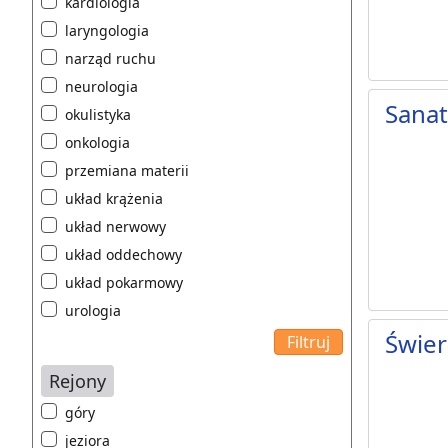
kardiologia
laryngologia
narząd ruchu
neurologia
Sanat
okulistyka
onkologia
przemiana materii
układ krążenia
układ nerwowy
układ oddechowy
układ pokarmowy
urologia
Świer
Rejony
góry
jeziora