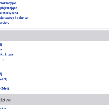
elaksacyjne
piększające
 estetyczna
ja twarzy i dekoltu
a ciało
ój
ek
ki, Litwa
rój
ój
Zdrój
-Zdrój
dztwa
skie