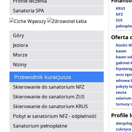
Finans
Profile leczenia
KRUS
Sanatoria SPA
NFZ
ZUS
pełnopła
Góry
Oferta 
Jeziora
Nordic W
basen
Morze
basen so
gabinet 
Niziny
hipotera
mini tęż
Przewodnik kuracjusza
odnowa b
Skierowanie do sanatorium NFZ
pobyty l
sauna
Skierowanie do sanatorium ZUS
solarium
turnusy 
Skierowanie do sanatorium KRUS
Profile 
Pobyt w sanatorium NFZ - odpłatność
alergolo
Sanatorium pełnopłatne
cukrzyca