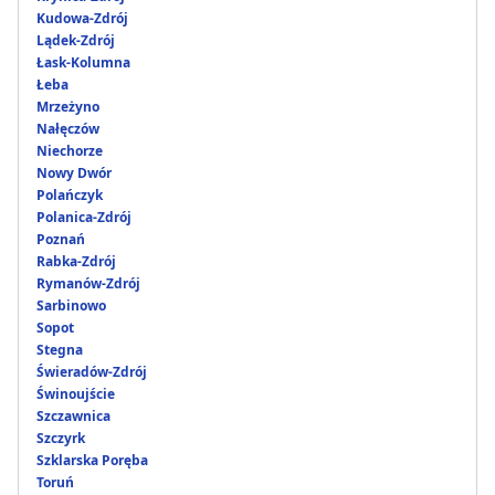
Kudowa-Zdrój
Lądek-Zdrój
Łask-Kolumna
Łeba
Mrzeżyno
Nałęczów
Niechorze
Nowy Dwór
Polańczyk
Polanica-Zdrój
Poznań
Rabka-Zdrój
Rymanów-Zdrój
Sarbinowo
Sopot
Stegna
Świeradów-Zdrój
Świnoujście
Szczawnica
Szczyrk
Szklarska Poręba
Toruń