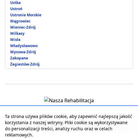
Ustka
Ustroń
Ustronie Morskie
Wągrowiec
Wieniec-Zdrój
Wilkasy
Wisła
Władysławowo
Wysowa-Zdrój
Zakopane
Żegiestów-Zdrój
Ta strona używa plików cookie, aby zapewnić najlepszą jakość
korzystania z naszej witryny. Pliki cookie są wykorzystywane
Strona główna
|
Kontakt z serwisem
|
Reklama w serwisie
|
do personalizacji treści, analizy ruchu oraz w celach
Regulamin serwisu
|
Polityka prywatności
|
Logowanie
reklamowych.