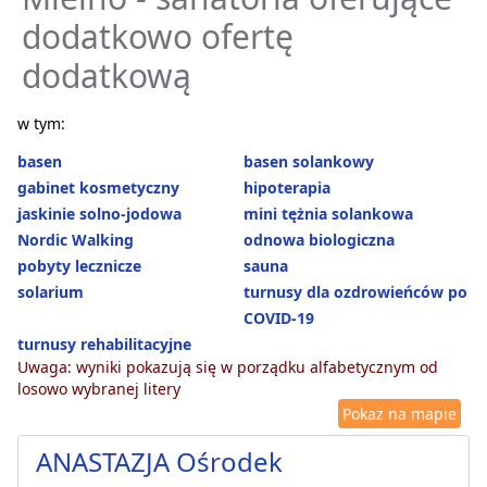
dodatkowo ofertę
dodatkową
w tym:
basen
basen solankowy
gabinet kosmetyczny
hipoterapia
jaskinie solno-jodowa
mini tężnia solankowa
Nordic Walking
odnowa biologiczna
pobyty lecznicze
sauna
solarium
turnusy dla ozdrowieńców po
COVID-19
turnusy rehabilitacyjne
Uwaga: wyniki pokazują się w porządku alfabetycznym od
losowo wybranej litery
Pokaż na mapie
ANASTAZJA Ośrodek