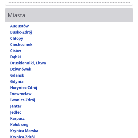
Miasta
Augustów
Busko-Zdrój
Chłopy
Ciechocinek
Cisów
Dąbki
Druskienniki, Litwa
Dziwnówek
Gdańsk
Gdynia
Horyniec-Zdrój
Inowrocław
Iwonicz-Zdrój
Jantar
Jedlec
Karpacz
Kołobrzeg
Krynica Morska
Krynica-Zdrój