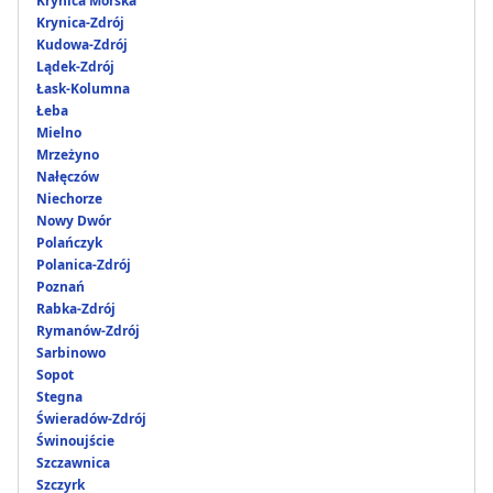
Krynica Morska
Krynica-Zdrój
Kudowa-Zdrój
Lądek-Zdrój
Łask-Kolumna
Łeba
Mielno
Mrzeżyno
Nałęczów
Niechorze
Nowy Dwór
Polańczyk
Polanica-Zdrój
Poznań
Rabka-Zdrój
Rymanów-Zdrój
Sarbinowo
Sopot
Stegna
Świeradów-Zdrój
Świnoujście
Szczawnica
Szczyrk