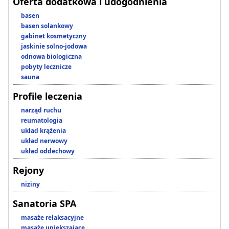
Oferta dodatkowa i udogodnienia
basen
basen solankowy
gabinet kosmetyczny
jaskinie solno-jodowa
odnowa biologiczna
pobyty lecznicze
sauna
Profile leczenia
narząd ruchu
reumatologia
układ krążenia
układ nerwowy
układ oddechowy
Rejony
niziny
Sanatoria SPA
masaże relaksacyjne
masaże upiększające