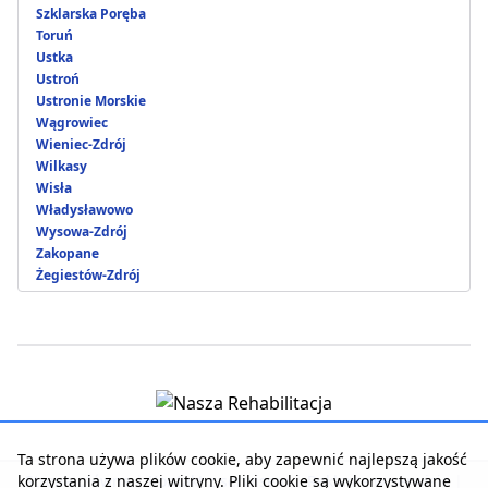
Szklarska Poręba
Toruń
Ustka
Ustroń
Ustronie Morskie
Wągrowiec
Wieniec-Zdrój
Wilkasy
Wisła
Władysławowo
Wysowa-Zdrój
Zakopane
Żegiestów-Zdrój
Ta strona używa plików cookie, aby zapewnić najlepszą jakość
korzystania z naszej witryny. Pliki cookie są wykorzystywane
Strona główna
|
Kontakt z serwisem
|
Reklama w serwisie
|