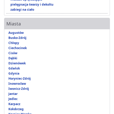
pielęgnacja twarzy i dekoltu
zabiegi na ciało
Miasta
Augustów
Busko-Zdrój
Chłopy
Ciechocinek
Cisów
Dąbki
Dziwnówek
Gdańsk
Gdynia
Horyniec-Zdrój
Inowrocław
Iwonicz-Zdrój
Jantar
Jedlec
Karpacz
Kołobrzeg