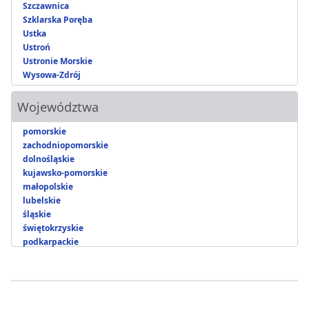
Szczawnica
Szklarska Poręba
Ustka
Ustroń
Ustronie Morskie
Wysowa-Zdrój
Województwa
pomorskie
zachodniopomorskie
dolnośląskie
kujawsko-pomorskie
małopolskie
lubelskie
śląskie
świętokrzyskie
podkarpackie