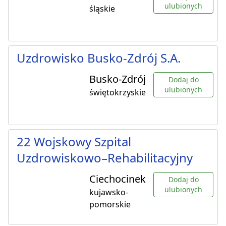
ulubionych
śląskie
Uzdrowisko Busko-Zdrój S.A.
Busko-Zdrój
Dodaj do
ulubionych
świętokrzyskie
22 Wojskowy Szpital
Uzdrowiskowo–Rehabilitacyjny
Ciechocinek
Dodaj do
ulubionych
kujawsko-
pomorskie