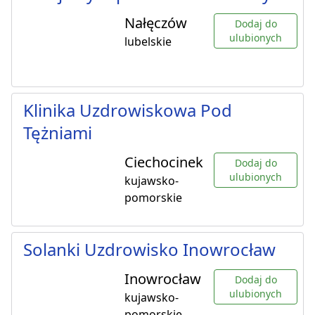
Nałęczów
Dodaj do
ulubionych
lubelskie
Klinika Uzdrowiskowa Pod
Tężniami
Ciechocinek
Dodaj do
ulubionych
kujawsko-
pomorskie
Solanki Uzdrowisko Inowrocław
Inowrocław
Dodaj do
ulubionych
kujawsko-
pomorskie