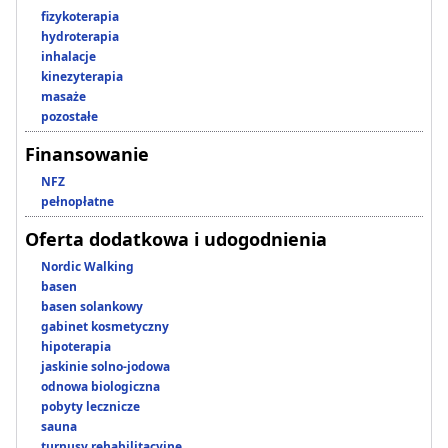
fizykoterapia
hydroterapia
inhalacje
kinezyterapia
masaże
pozostałe
Finansowanie
NFZ
pełnopłatne
Oferta dodatkowa i udogodnienia
Nordic Walking
basen
basen solankowy
gabinet kosmetyczny
hipoterapia
jaskinie solno-jodowa
odnowa biologiczna
pobyty lecznicze
sauna
turnusy rehabilitacyjne