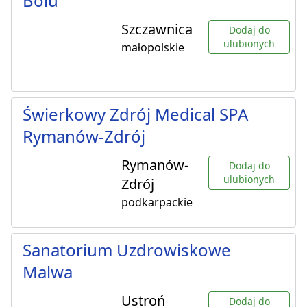
Bólu
Szczawnica
Dodaj do
ulubionych
małopolskie
Świerkowy Zdrój Medical SPA
Rymanów-Zdrój
Rymanów-
Dodaj do
ulubionych
Zdrój
podkarpackie
Sanatorium Uzdrowiskowe
Malwa
Ustroń
Dodaj do