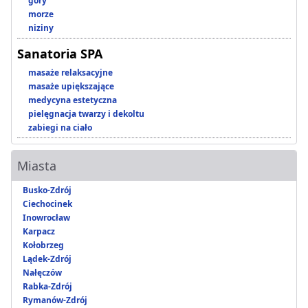
góry
morze
niziny
Sanatoria SPA
masaże relaksacyjne
masaże upiększające
medycyna estetyczna
pielęgnacja twarzy i dekoltu
zabiegi na ciało
Miasta
Busko-Zdrój
Ciechocinek
Inowrocław
Karpacz
Kołobrzeg
Lądek-Zdrój
Nałęczów
Rabka-Zdrój
Rymanów-Zdrój