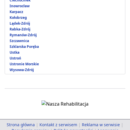
Ciechocinek
Inowrocław
Karpacz
Kołobrzeg
Lądek-Zdrój
Rabka-Zdrój
Rymanów-Zdrój
Szczawnica
Szklarska Poręba
Ustka
Ustroń
Ustronie Morskie
Wysowa-Zdrój
Strona główna
|
Kontakt z serwisem
|
Reklama w serwisie
|