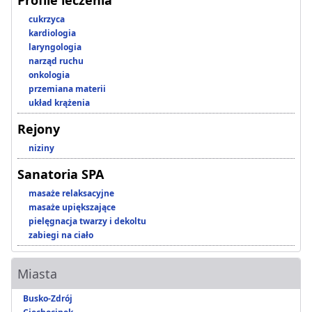
Profile leczenia
cukrzyca
kardiologia
laryngologia
narząd ruchu
onkologia
przemiana materii
układ krążenia
Rejony
niziny
Sanatoria SPA
masaże relaksacyjne
masaże upiększające
pielęgnacja twarzy i dekoltu
zabiegi na ciało
Miasta
Busko-Zdrój