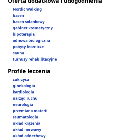
Oferta dodatkowa i udogodnienia
Nordic Walking
basen
basen solankowy
gabinet kosmetyczny
hipoterapia
odnowa biologiczna
pobyty lecznicze
sauna
turnusy rehabilitacyjne
Profile leczenia
cukrzyca
ginekologia
kardiologia
narząd ruchu
neurologia
przemiana materii
reumatologia
układ krążenia
układ nerwowy
układ oddechowy