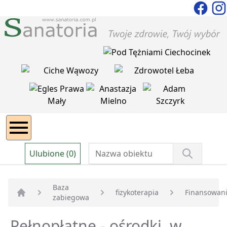
Ulubione (0)
Baza
fizykoterapia
Finansowan
zabiegowa
Strona główna
Pełnopłatne - ośrodki, w