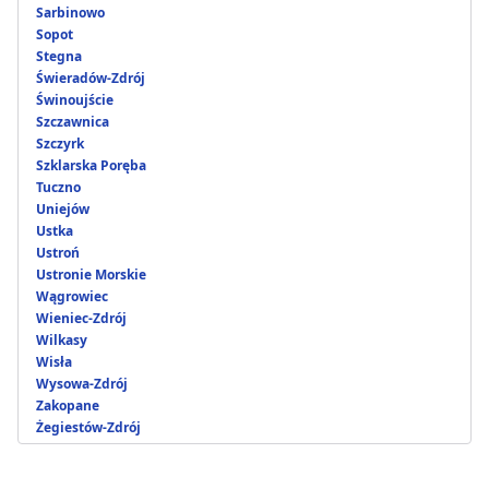
Sarbinowo
Sopot
Stegna
Świeradów-Zdrój
Świnoujście
Szczawnica
Szczyrk
Szklarska Poręba
Tuczno
Uniejów
Ustka
Ustroń
Ustronie Morskie
Wągrowiec
Wieniec-Zdrój
Wilkasy
Wisła
Wysowa-Zdrój
Zakopane
Żegiestów-Zdrój