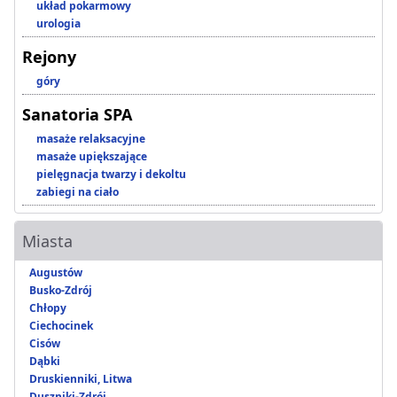
układ pokarmowy
urologia
Rejony
góry
Sanatoria SPA
masaże relaksacyjne
masaże upiększające
pielęgnacja twarzy i dekoltu
zabiegi na ciało
Miasta
Augustów
Busko-Zdrój
Chłopy
Ciechocinek
Cisów
Dąbki
Druskienniki, Litwa
Duszniki-Zdrój