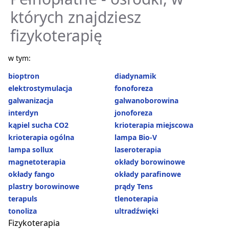
których znajdziesz
fizykoterapię
w tym:
bioptron
diadynamik
elektrostymulacja
fonoforeza
galwanizacja
galwanoborowina
interdyn
jonoforeza
kąpiel sucha CO2
krioterapia miejscowa
krioterapia ogólna
lampa Bio-V
lampa sollux
laseroterapia
magnetoterapia
okłady borowinowe
okłady fango
okłady parafinowe
plastry borowinowe
prądy Tens
terapuls
tlenoterapia
tonoliza
ultradźwięki
Fizykoterapia