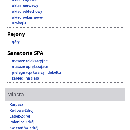
układ nerwowy
układ oddechowy
układ pokarmowy
urologia
Rejony
góry
Sanatoria SPA
masaże relaksacyjne
masaże upiększające
pielęgnacja twarzy i dekoltu
zabiegi na ciało
Miasta
Karpacz
Kudowa-Zdrój
Lądek-Zdrój
Polanica-Zdrój
Świeradów-Zdrój