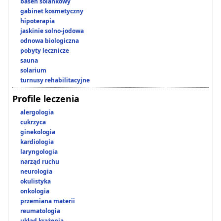
basen solankowy
gabinet kosmetyczny
hipoterapia
jaskinie solno-jodowa
odnowa biologiczna
pobyty lecznicze
sauna
solarium
turnusy rehabilitacyjne
Profile leczenia
alergologia
cukrzyca
ginekologia
kardiologia
laryngologia
narząd ruchu
neurologia
okulistyka
onkologia
przemiana materii
reumatologia
układ krążenia