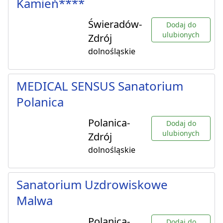
Kamień****
Świeradów-
Dodaj do
ulubionych
Zdrój
dolnośląskie
MEDICAL SENSUS Sanatorium
Polanica
Polanica-
Dodaj do
ulubionych
Zdrój
dolnośląskie
Sanatorium Uzdrowiskowe
Malwa
Polanica-
Dodaj do