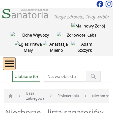
Ulubione (0)
Baza
fizykoterapia
Niechorze
zabiegowa
Strona główna
Niechorze - lista sanatoriów