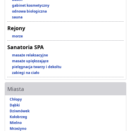
gabinet kosmetyczny
odnowa biologiczna
sauna
Rejony
morze
Sanatoria SPA
masaże relaksacyjne
masaże upiększające
pielęgnacja twarzy i dekoltu
zabiegi na ciało
Miasta
Chłopy
Dąbki
Dziwnówek
Kołobrzeg
Mielno
Mrzeżyno