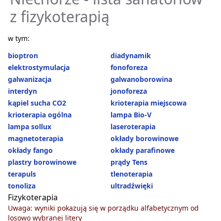
z fizykoterapią
w tym:
bioptron
diadynamik
elektrostymulacja
fonoforeza
galwanizacja
galwanoborowina
interdyn
jonoforeza
kąpiel sucha CO2
krioterapia miejscowa
krioterapia ogólna
lampa Bio-V
lampa sollux
laseroterapia
magnetoterapia
okłady borowinowe
okłady fango
okłady parafinowe
plastry borowinowe
prądy Tens
terapuls
tlenoterapia
tonoliza
ultradźwięki
Fizykoterapia
Uwaga: wyniki pokazują się w porządku alfabetycznym od
losowo wybranej litery