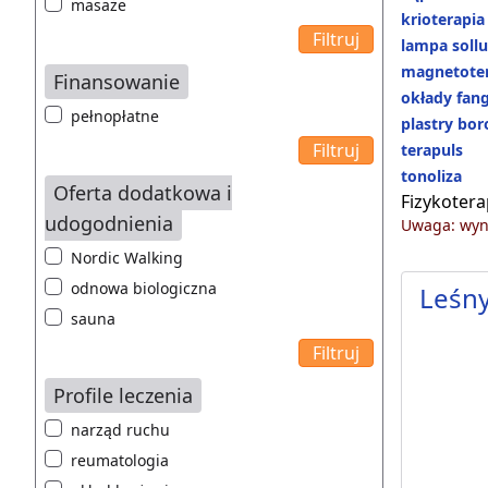
masaże
krioterapia
lampa soll
magnetoter
Finansowanie
okłady fan
pełnopłatne
plastry bo
terapuls
tonoliza
Oferta dodatkowa i
Fizykotera
udogodnienia
Uwaga: wyni
Nordic Walking
odnowa biologiczna
Leśn
sauna
Profile leczenia
narząd ruchu
reumatologia