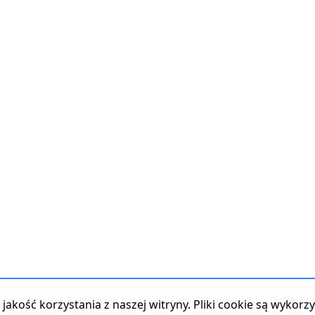
t z serwisem
|
Reklama w serwisie
|
Regulamin serwisu
|
Polityka
jakość korzystania z naszej witryny. Pliki cookie są wykor