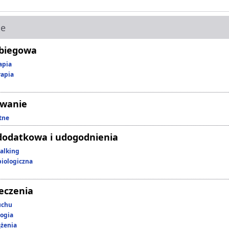
ie
abiegowa
apia
rapia
owanie
tne
dodatkowa i udogodnienia
alking
iologiczna
leczenia
uchu
ogia
ążenia