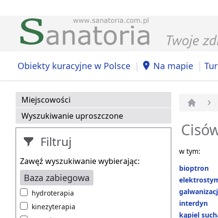
|
|
Obiekty kuracyjne w Polsce
Na mapie
Tur
Miejscowości
Strona 
Wyszukiwanie uproszczone
Cisów
Filtruj
w tym:
Zawęź wyszukiwanie wybierając:
bioptron
Baza zabiegowa
elektrosty
galwanizac
hydroterapia
interdyn
kinezyterapia
kąpiel suc