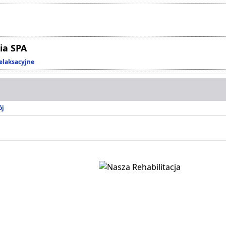
ia SPA
elaksacyjne
ój