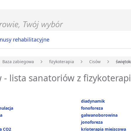
nusy rehabilitacyjne
Baza zabiegowa
fizykoterapia
Cisów
świętok
główna
 - lista sanatoriów z fizykoterap
diadynamik
mulacja
fonoforeza
ja
galwanoborowina
jonoforeza
ha CO2
krioterapia miejscowa