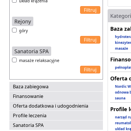
układ krążenia
Kategor
Rejony
Baza z
góry
hydroter
kinezyte
masaże
Sanatoria SPA
Finans
masaże relaksacyjne
pełnopła
Oferta 
Baza zabiegowa
Nordic W
odnowa b
Finansowanie
sauna
Oferta dodatkowa i udogodnienia
Profile 
Profile leczenia
narząd r
reumatol
Sanatoria SPA
układ kr