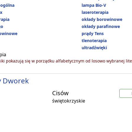
 ogólna
lampa Bio-V
ux
laseroterapia
apia
okłady borowinowe
go
okłady parafinowe
rowinowe
prądy Tens
tlenoterapia
ultradźwięki
pia
ki pokazują się w porządku alfabetycznym od losowo wybranej lite
y Dworek
Cisów
świętokrzyskie