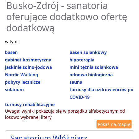
Busko-Zdrój - sanatoria
oferujące dodatkowo ofertę
dodatkową
w tym:
basen
basen solankowy
gabinet kosmetyczny
hipoterapia
jaskinie solno-jodowa
mini tężnia solankowa
Nordic Walking
odnowa biologiczna
pobyty lecznicze
sauna
solarium
turnusy dla ozdrowieńców po
COVID-19
turnusy rehabilitacyjne
Uwaga: wyniki pokazują się w porządku alfabetycznym od
losowo wybranej litery
Pokaż na mapie
Sanatorium Włókniarz