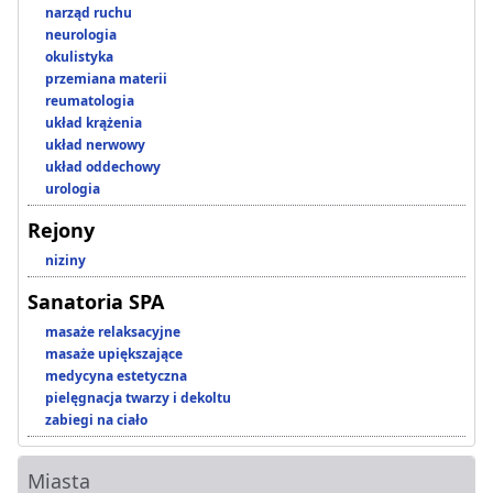
narząd ruchu
neurologia
okulistyka
przemiana materii
reumatologia
układ krążenia
układ nerwowy
układ oddechowy
urologia
Rejony
niziny
Sanatoria SPA
masaże relaksacyjne
masaże upiększające
medycyna estetyczna
pielęgnacja twarzy i dekoltu
zabiegi na ciało
Miasta