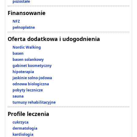
pozostałe
Finansowanie
NFZ
pełnopłatne
Oferta dodatkowa i udogodnienia
Nordic Walking
basen
basen solankowy
gabinet kosmetyczny
hipoterapia
jaskinie solno-jodowa
odnowa biologiczna
pobyty lecznicze
sauna
turnusy rehabilitacyjne
Profile leczenia
cukrzyca
dermatologia
kardiologia