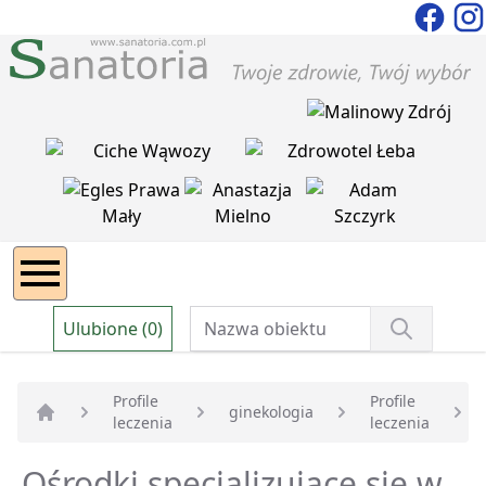
Ulubione (0)
Profile
Profile
ginekologia
leczenia
leczenia
Strona główna
Ośrodki specjalizujące się w