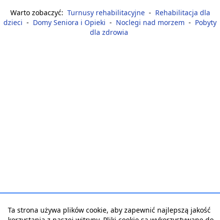
Warto zobaczyć:
Turnusy rehabilitacyjne
-
Rehabilitacja dla
dzieci
-
Domy Seniora i Opieki
-
Noclegi nad morzem
-
Pobyty
dla zdrowia
Ta strona używa plików cookie, aby zapewnić najlepszą jakość
korzystania z naszej witryny. Pliki cookie są wykorzystywane do