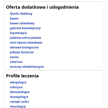
Oferta dodatkowa i udogodnienia
Nordic Walking
basen
basen solankowy
gabinet kosmetyczny
hipoterapia
jaskinie solno-jodowa
mini tężnia solankowa
odnowa biologiczna
pobyty lecznicze
sauna
solarium
turnusy rehabilitacyjne
Profile leczenia
alergologia
cukrzyca
dermatologia
laryngologia
narząd ruchu
neurologia