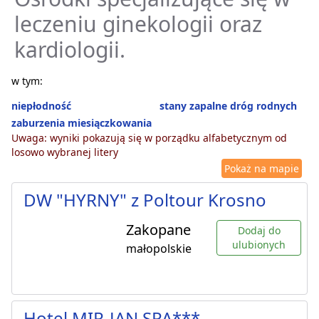
leczeniu ginekologii oraz
kardiologii.
w tym:
niepłodność
stany zapalne dróg rodnych
zaburzenia miesiączkowania
Uwaga: wyniki pokazują się w porządku alfabetycznym od
losowo wybranej litery
Pokaż na mapie
DW "HYRNY" z Poltour Krosno
Zakopane
Dodaj do
ulubionych
małopolskie
Hotel MIR-JAN SPA***