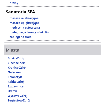
niziny
Sanatoria SPA
masaże relaksacyjne
masaże upiększające
medycyna estetyczna
pielęgnacja twarzy i dekoltu
zabiegi na ciało
Miasta
Busko-Zdrój
Ciechocinek
Krynica-Zdrój
Nałęczów
Polańczyk
Rabka-Zdrój
Szczawnica
Ustroń
Wysowa-Zdrój
Żegiestów-Zdrój