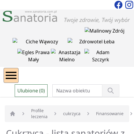
Ulubione (0)
Profile
cukrzyca
Finansowanie
leczenia
Strona główna
Cukrzyca - lista sanatoriów z