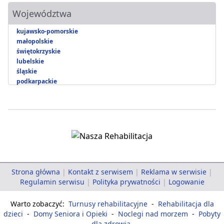
Województwa
kujawsko-pomorskie
małopolskie
świętokrzyskie
lubelskie
śląskie
podkarpackie
Strona główna
|
Kontakt z serwisem
|
Reklama w serwisie
|
Regulamin serwisu
|
Polityka prywatności
|
Logowanie
Warto zobaczyć:
Turnusy rehabilitacyjne
-
Rehabilitacja dla
dzieci
-
Domy Seniora i Opieki
-
Noclegi nad morzem
-
Pobyty
dla zdrowia