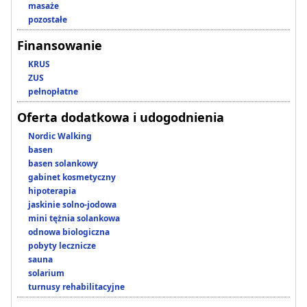
masaże
pozostałe
Finansowanie
KRUS
ZUS
pełnopłatne
Oferta dodatkowa i udogodnienia
Nordic Walking
basen
basen solankowy
gabinet kosmetyczny
hipoterapia
jaskinie solno-jodowa
mini tężnia solankowa
odnowa biologiczna
pobyty lecznicze
sauna
solarium
turnusy rehabilitacyjne