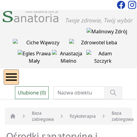
Ulubione (0)
Baza
Baza
fizykoterapia
zabiegowa
zabiegowa
Strona główna
Ośrodki sanatoryjne i