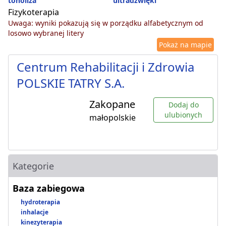
tonoliza
ultradźwięki
Fizykoterapia
Uwaga: wyniki pokazują się w porządku alfabetycznym od
losowo wybranej litery
Pokaż na mapie
Centrum Rehabilitacji i Zdrowia
POLSKIE TATRY S.A.
Zakopane
Dodaj do
ulubionych
małopolskie
Kategorie
Baza zabiegowa
hydroterapia
inhalacje
kinezyterapia