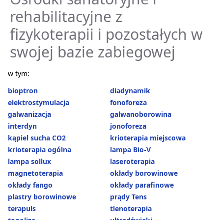
rehabilitacyjne z
fizykoterapii i pozostałych w
swojej bazie zabiegowej
w tym:
bioptron
diadynamik
elektrostymulacja
fonoforeza
galwanizacja
galwanoborowina
interdyn
jonoforeza
kąpiel sucha CO2
krioterapia miejscowa
krioterapia ogólna
lampa Bio-V
lampa sollux
laseroterapia
magnetoterapia
okłady borowinowe
okłady fango
okłady parafinowe
plastry borowinowe
prądy Tens
terapuls
tlenoterapia