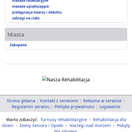
masaże relaksacyjne
masaże upiększające
pielęgnacja twarzy i dekoltu
zabiegi na ciało
Miasta
Zakopane
Strona główna
|
Kontakt z serwisem
|
Reklama w serwisie
|
Regulamin serwisu
|
Polityka prywatności
|
Logowanie
Warto zobaczyć:
Turnusy rehabilitacyjne
-
Rehabilitacja dla
dzieci
-
Domy Seniora i Opieki
-
Noclegi nad morzem
-
Pobyty
dla zdrowia