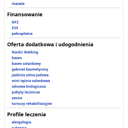
masaże
Finansowanie
NFZ
ZUS
pełnopłatne
Oferta dodatkowa i udogodnienia
Nordic Walking
basen
basen solankowy
gabinet kosmetyczny
jaskinie solno-jodowa
mini tężnia solankowa
odnowa biologiczna
pobyty lecznicze
sauna
turnusy rehabilitacyjne
Profile leczenia
alergologia
cukrzyca