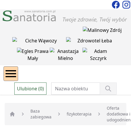
Ulubione (0)
Oferta
Baza
fizykoterapia
dodatkowa i
zabiegowa
Strona główna
udogodnien