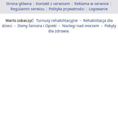
Strona główna
|
Kontakt z serwisem
|
Reklama w serwisie
|
Regulamin serwisu
|
Polityka prywatności
|
Logowanie
Warto zobaczyć:
Turnusy rehabilitacyjne
-
Rehabilitacja dla
dzieci
-
Domy Seniora i Opieki
-
Noclegi nad morzem
-
Pobyty
dla zdrowia