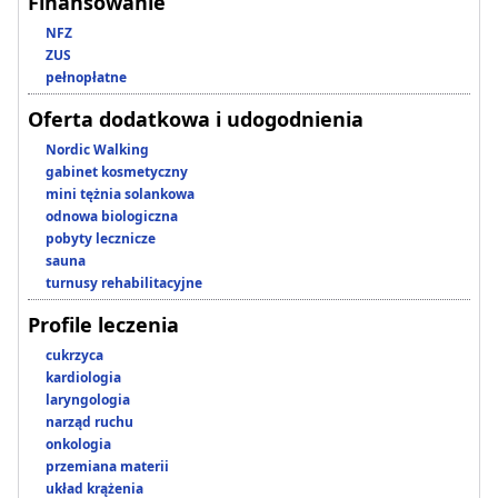
Finansowanie
NFZ
ZUS
pełnopłatne
Oferta dodatkowa i udogodnienia
Nordic Walking
gabinet kosmetyczny
mini tężnia solankowa
odnowa biologiczna
pobyty lecznicze
sauna
turnusy rehabilitacyjne
Profile leczenia
cukrzyca
kardiologia
laryngologia
narząd ruchu
onkologia
przemiana materii
układ krążenia