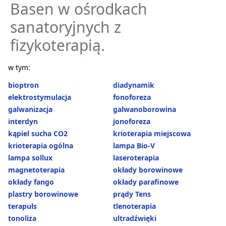
Basen w ośrodkach
sanatoryjnych z
fizykoterapią.
w tym:
bioptron
diadynamik
elektrostymulacja
fonoforeza
galwanizacja
galwanoborowina
interdyn
jonoforeza
kąpiel sucha CO2
krioterapia miejscowa
krioterapia ogólna
lampa Bio-V
lampa sollux
laseroterapia
magnetoterapia
okłady borowinowe
okłady fango
okłady parafinowe
plastry borowinowe
prądy Tens
terapuls
tlenoterapia
tonoliza
ultradźwięki