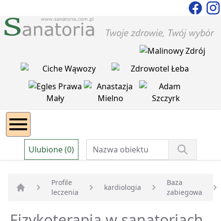
Ulubione (0)
Profile
Baza
kardiologia
leczenia
zabiegowa
Strona główna
Fizykoterapia w sanatoriach