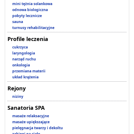
mini tężnia solankowa
odnowa biologiczna
pobyty lecznicze
sauna
turnusy rehabilitacyjne
Profile leczenia
cukrzyca
laryngologia
narząd ruchu
onkologia
przemiana materii
układ krążenia
Rejony
niziny
Sanatoria SPA
masaże relaksacyjne
masaże upiększające
pielęgnacja twarzy i dekoltu
zabiegi na ciało