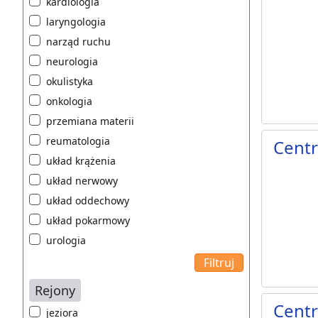
kardiologia
laryngologia
narząd ruchu
neurologia
okulistyka
onkologia
przemiana materii
reumatologia
Cent
układ krążenia
układ nerwowy
układ oddechowy
układ pokarmowy
urologia
Rejony
Cent
jeziora