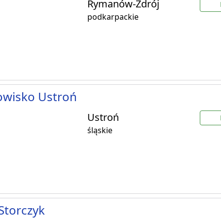
Rymanów-Zdrój
podkarpackie
owisko Ustroń
Ustroń
śląskie
 Storczyk