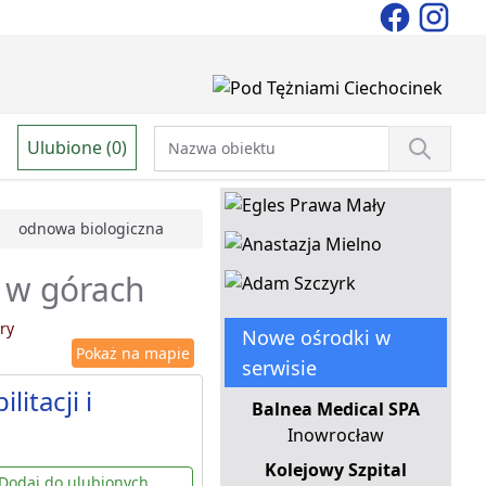
Ulubione (0)
odnowa biologiczna
 w górach
ry
Nowe ośrodki w
Pokaż na mapie
serwisie
itacji i
Balnea Medical SPA
Inowrocław
Kolejowy Szpital
Dodaj do ulubionych