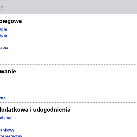
ie
abiegowa
apia
apia
rapia
e
owanie
tne
dodatkowa i udogodnienia
alking
lankowy
kosmetyczny