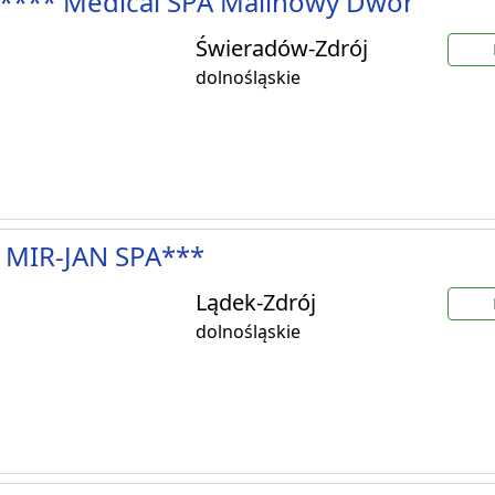
**** Medical SPA Malinowy Dwór
Świeradów-Zdrój
dolnośląskie
 MIR-JAN SPA***
Lądek-Zdrój
dolnośląskie