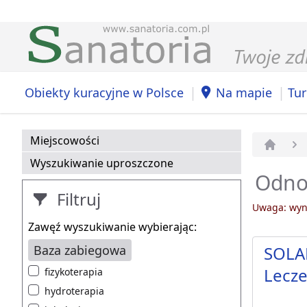
|
|
Obiekty kuracyjne w Polsce
Na mapie
Tur
Miejscowości
Strona 
Wyszukiwanie uproszczone
Odnow
Filtruj
Uwaga: wyni
Zawęź wyszukiwanie wybierając:
Baza zabiegowa
SOLAR
Lecze
fizykoterapia
hydroterapia