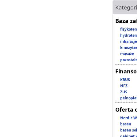
Kategor
Baza z
fizykoter
hydroter
inhalacje
kinezyte
masaże
pozostał
Finans
KRUS
NFZ
ZUS
pełnopła
Oferta 
Nordic W
basen
basen so
gabinet 