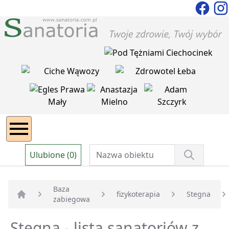
Ulubione (0)
Baza
fizykoterapia
Stegna
zabiegowa
Strona główna
Stegna - lista sanatoriów z