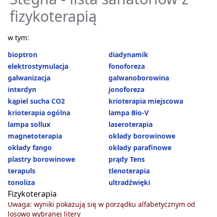
fizykoterapią
w tym:
bioptron
diadynamik
elektrostymulacja
fonoforeza
galwanizacja
galwanoborowina
interdyn
jonoforeza
kąpiel sucha CO2
krioterapia miejscowa
krioterapia ogólna
lampa Bio-V
lampa sollux
laseroterapia
magnetoterapia
okłady borowinowe
okłady fango
okłady parafinowe
plastry borowinowe
prądy Tens
terapuls
tlenoterapia
tonoliza
ultradźwięki
Fizykoterapia
Uwaga: wyniki pokazują się w porządku alfabetycznym od
losowo wybranej litery