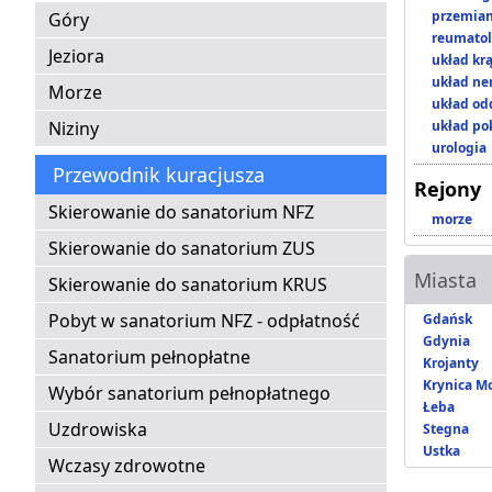
przemian
Góry
reumatol
Jeziora
układ kr
układ n
Morze
układ o
Niziny
układ p
urologia
Przewodnik kuracjusza
Rejony
Skierowanie do sanatorium NFZ
morze
Skierowanie do sanatorium ZUS
Miasta
Skierowanie do sanatorium KRUS
Pobyt w sanatorium NFZ - odpłatność
Gdańsk
Gdynia
Sanatorium pełnopłatne
Krojanty
Krynica M
Wybór sanatorium pełnopłatnego
Łeba
Uzdrowiska
Stegna
Ustka
Wczasy zdrowotne