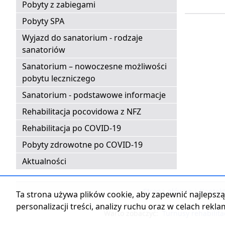
Pobyty z zabiegami
Pobyty SPA
Wyjazd do sanatorium - rodzaje
sanatoriów
Sanatorium – nowoczesne możliwości
pobytu leczniczego
Sanatorium - podstawowe informacje
Rehabilitacja pocovidowa z NFZ
Rehabilitacja po COVID-19
Pobyty zdrowotne po COVID-19
Aktualności
Strona główna
|
Kontak
Ta strona używa plików cookie, aby zapewnić najlepszą 
personalizacji treści, analizy ruchu oraz w celach rekl
Warto zobaczyć:
Turnusy rehabilita