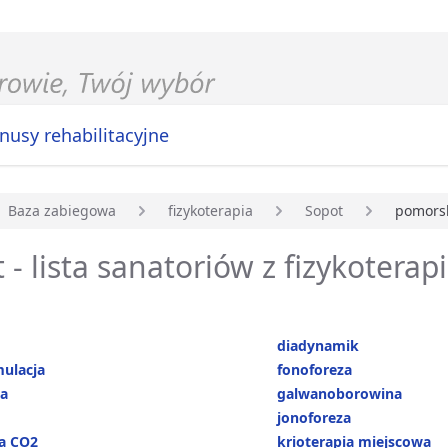
nusy rehabilitacyjne
Baza zabiegowa
fizykoterapia
Sopot
pomors
główna
 - lista sanatoriów z fizykoterap
diadynamik
mulacja
fonoforeza
ja
galwanoborowina
jonoforeza
ha CO2
krioterapia miejscowa