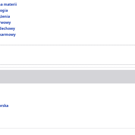
a materii
ogia
ążenia
erwowy
ddechowy
okarmowy
orska