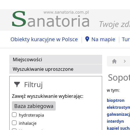
|
|
Obiekty kuracyjne w Polsce
Na mapie
Tur
Miejscowości
Strona 
Wyszukiwanie uproszczone
Sopot
Filtruj
w tym:
Zawęź wyszukiwanie wybierając:
bioptron
Baza zabiegowa
elektrosty
galwanizac
hydroterapia
interdyn
inhalacje
kąpiel suc