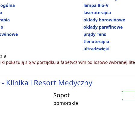
 ogólna
lampa Bio-V
ux
laseroterapia
apia
okłady borowinowe
go
okłady parafinowe
rowinowe
prądy Tens
tlenoterapia
ultradźwięki
pia
ki pokazują się w porządku alfabetycznym od losowo wybranej lite
- Klinika i Resort Medyczny
Sopot
pomorskie