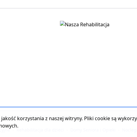
t z serwisem
|
Reklama w serwisie
|
Regulamin serwisu
|
Polityka
jakość korzystania z naszej witryny. Pliki cookie są wykor
amowych.
cyjne
-
Rehabilitacja dla dzieci
-
Domy Seniora i Opieki
-
Nocleg