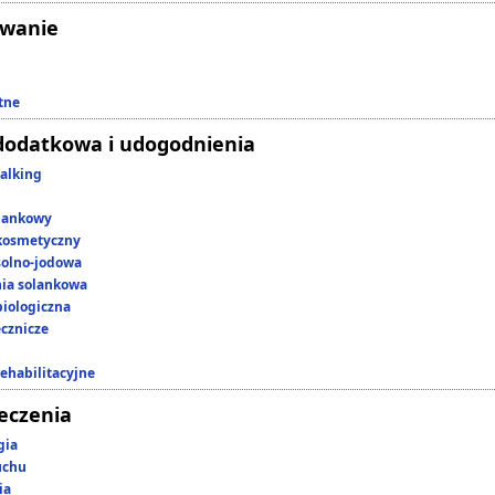
owanie
tne
dodatkowa i udogodnienia
alking
lankowy
kosmetyczny
 solno-jodowa
nia solankowa
iologiczna
ecznicze
rehabilitacyjne
leczenia
gia
uchu
ia