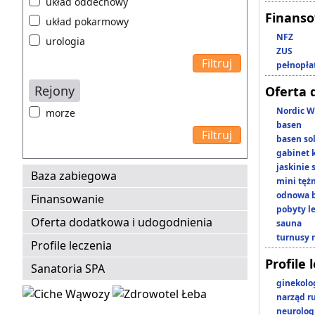
układ oddechowy
Finans
układ pokarmowy
NFZ
urologia
ZUS
pełnopła
Rejony
Oferta 
Nordic W
morze
basen
basen so
gabinet 
jaskinie
Baza zabiegowa
mini tęż
odnowa b
Finansowanie
pobyty l
Oferta dodatkowa i udogodnienia
sauna
turnusy 
Profile leczenia
Profile 
Sanatoria SPA
ginekolo
narząd r
neurolog