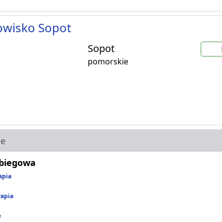
owisko Sopot
Sopot
pomorskie
ie
abiegowa
apia
rapia
e