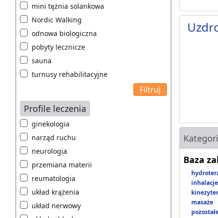
mini tężnia solankowa
Nordic Walking
Uzdr
odnowa biologiczna
pobyty lecznicze
sauna
turnusy rehabilitacyjne
Profile leczenia
ginekologia
Kategor
narząd ruchu
neurologia
Baza z
przemiana materii
hydroter
reumatologia
inhalacje
układ krążenia
kinezyte
masaże
układ nerwowy
pozostał