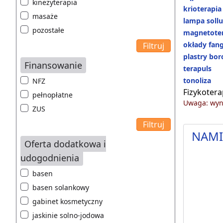
kinezyterapia
krioterapia
masaże
lampa soll
pozostałe
magnetoter
okłady fan
plastry bo
Finansowanie
terapuls
tonoliza
NFZ
Fizykotera
pełnopłatne
Uwaga: wyni
ZUS
NAMI 
Oferta dodatkowa i
udogodnienia
basen
basen solankowy
gabinet kosmetyczny
jaskinie solno-jodowa